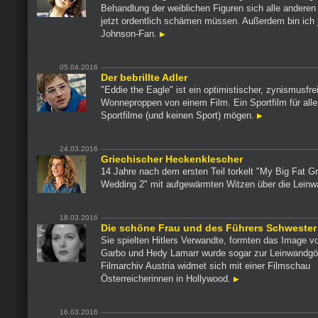
Behandlung der weiblichen Figuren sich alle ander
jetzt ordentlich schämen müssen. Außerdem bin ich 
Johnson-Fan.
05.04.2016
Der bebrillte Adler
"Eddie the Eagle" ist ein optimistischer, zynismusfre
Wonneproppen von einem Film. Ein Sportfilm für alle
Sportfilme (und keinen Sport) mögen.
24.03.2016
Griechischer Heckenklescher
14 Jahre nach dem ersten Teil torkelt "My Big Fat G
Wedding 2" mit aufgewärmten Witzen über die Lein
18.03.2016
Die schöne Frau und des Führers Schwester
Sie spielten Hitlers Verwandte, formten das Image v
Garbo und Hedy Lamarr wurde sogar zur Leinwandgöt
Filmarchiv Austria widmet sich mit einer Filmschau
Österreicherinnen in Hollywood.
16.03.2016