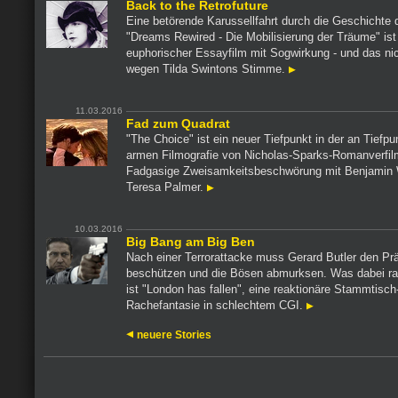
Back to the Retrofuture
Eine betörende Karussellfahrt durch die Geschichte 
"Dreams Rewired - Die Mobilisierung der Träume" ist
euphorischer Essayfilm mit Sogwirkung - und das nic
wegen Tilda Swintons Stimme.
11.03.2016
Fad zum Quadrat
"The Choice" ist ein neuer Tiefpunkt in der an Tiefpu
armen Filmografie von Nicholas-Sparks-Romanverfi
Fadgasige Zweisamkeitsbeschwörung mit Benjamin 
Teresa Palmer.
10.03.2016
Big Bang am Big Ben
Nach einer Terrorattacke muss Gerard Butler den Pr
beschützen und die Bösen abmurksen. Was dabei 
ist "London has fallen", eine reaktionäre Stammtisch
Rachefantasie in schlechtem CGI.
neuere Stories