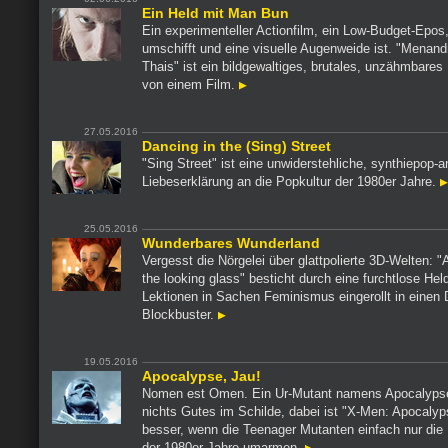
Ein Held mit Man Bun
Ein experimenteller Actionfilm, ein Low-Budget-Epos,
umschifft und eine visuelle Augenweide ist. "Menan
Thais" ist ein bildgewaltiges, brutales, unzähmbares
von einem Film.
27.05.2016
Dancing in the (Sing) Street
"Sing Street" ist eine unwiderstehliche, synthiepop-
Liebeserklärung an die Popkultur der 1980er Jahre.
25.05.2016
Wunderbares Wunderland
Vergesst die Nörgelei über glattpolierte 3D-Welten: "
the looking glass" besticht durch eine furchtlose Hel
Lektionen in Sachen Feminismus eingerollt in einen 
Blockbuster.
19.05.2016
Apocalypse, Jau!
Nomen est Omen. Ein Ur-Mutant namens Apocalypse
nichts Gutes im Schilde, dabei ist "X-Men: Apocalyp
besser, wenn die Teenager Mutanten einfach nur die
der 1980er Jahre umarmen.