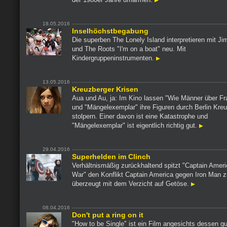
18.05.2016
Inselhöchstbegabung
Die superben The Lonely Island interpretieren mit J
und The Roots "I'm on a boat" neu. Mit
Kindergruppeninstrumenten.
13.05.2016
Kreuzberger Krisen
Aua und Au, ja: Im Kino lassen "Wie Männer über Fr
und "Mängelexemplar" ihre Figuren durch Berlin Kre
stolpern. Einer davon ist eine Katastrophe und
"Mängelexemplar" ist eigentlich richtig gut.
29.04.2016
Superhelden im Clinch
Verhältnismäßig zurückhaltend spitzt "Captain Americ
War" den Konflikt Captain America gegen Iron Man 
überzeugt mit dem Verzicht auf Getöse.
08.04.2016
Don't put a ring on it
"How to be Single" ist ein Film angesichts dessen gu