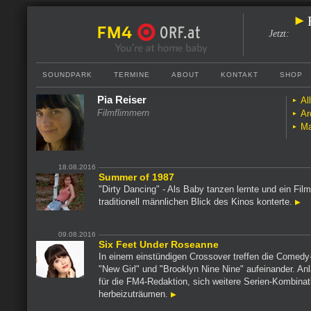
Jetzt
:
SOUNDPARK
TERMINE
ABOUT
KONTAKT
SHOP
Pia Reiser
Al
Filmflimmern
Ar
Ma
18.08.2016
Summer of 1987
"Dirty Dancing" - Als Baby tanzen lernte und ein Fil
traditionell männlichen Blick des Kinos konterte.
09.08.2016
Six Feet Under Roseanne
In einem einstündigen Crossover treffen die Comedy
"New Girl" und "Brooklyn Nine Nine" aufeinander. An
für die FM4-Redaktion, sich weitere Serien-Kombina
herbeizuträumen.