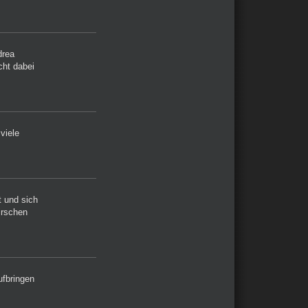
drea
cht dabei
viele
t und sich
irschen
ufbringen