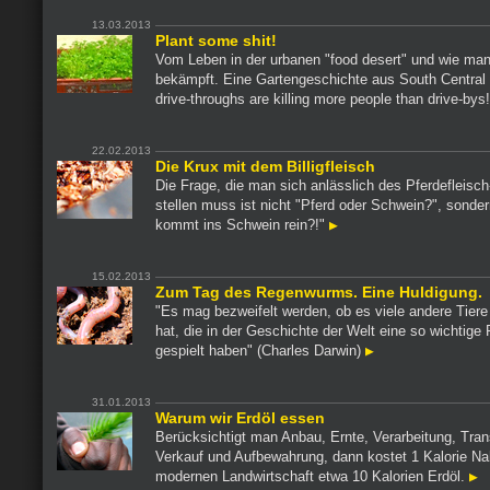
13.03.2013
Plant some shit!
Vom Leben in der urbanen "food desert" und wie man
bekämpft. Eine Gartengeschichte aus South Central
drive-throughs are killing more people than drive-bys
22.02.2013
Die Krux mit dem Billigfleisch
Die Frage, die man sich anlässlich des Pferdefleisc
stellen muss ist nicht "Pferd oder Schwein?", sonde
kommt ins Schwein rein?!"
15.02.2013
Zum Tag des Regenwurms. Eine Huldigung.
"Es mag bezweifelt werden, ob es viele andere Tier
hat, die in der Geschichte der Welt eine so wichtige 
gespielt haben" (Charles Darwin)
31.01.2013
Warum wir Erdöl essen
Berücksichtigt man Anbau, Ernte, Verarbeitung, Tran
Verkauf und Aufbewahrung, dann kostet 1 Kalorie Na
modernen Landwirtschaft etwa 10 Kalorien Erdöl.