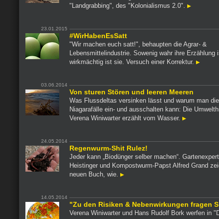
"Landgrabbing", des "Kolonialismus 2.0".
23.01.2015
#WirHabenEsSatt
"Wir machen euch satt!", behaupten die Agrar- &
Lebensmittelindustrie. Sowenig wahr ihre Erzählung i
wirkmächtig ist sie. Versuch einer Korrektur.
03.06.2014
Von sturen Stören und leeren Meeren
Was Flussdeltas versinken lässt und warum man di
Niagarafälle ein- und ausschalten kann: Die Umwelthi
Verena Winiwarter erzählt vom Wasser.
24.05.2014
Regenwurm-Shit Rulez!
Jeder kann „Biodünger selber machen“. Gartenexpert
Heistinger und Kompostwurm-Papst Alfred Grand zei
neuen Buch, wie.
14.05.2014
"Zu den Risiken & Nebenwirkungen fragen Si
Verena Winiwarter und Hans Rudolf Bork werfen in "