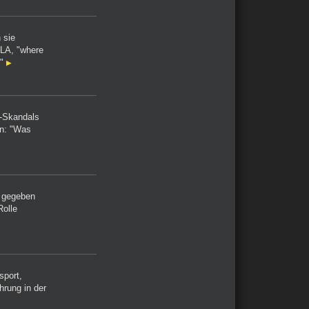
 sie
 LA, "where
!"
h-Skandals
rn: "Was
e gegeben
Rolle
sport,
hrung in der