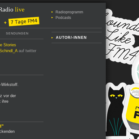
Radio
live
Radioprogramm
Podcasts
SENDUNGEN
AUTOR/-INNEN
le Stories
chindl_A
auf twitter
-Wirkstoff.
z vor der
 ihre
d"
uckenden
s