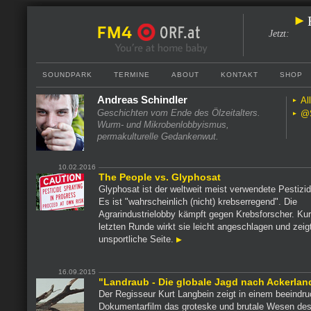
Jetzt
:
SOUNDPARK
TERMINE
ABOUT
KONTAKT
SHOP
Andreas Schindler
Al
Geschichten vom Ende des Ölzeitalters.
@S
Wurm- und Mikrobenlobbyismus,
permakulturelle Gedankenwut.
10.02.2016
The People vs. Glyphosat
Glyphosat ist der weltweit meist verwendete Pestizid
Es ist "wahrscheinlich (nicht) krebserregend". Die
Agrarindustrielobby kämpft gegen Krebsforscher. Kur
letzten Runde wirkt sie leicht angeschlagen und zeigt
unsportliche Seite.
16.09.2015
"Landraub - Die globale Jagd nach Ackerlan
Der Regisseur Kurt Langbein zeigt in einem beeindr
Dokumentarfilm das groteske und brutale Wesen de