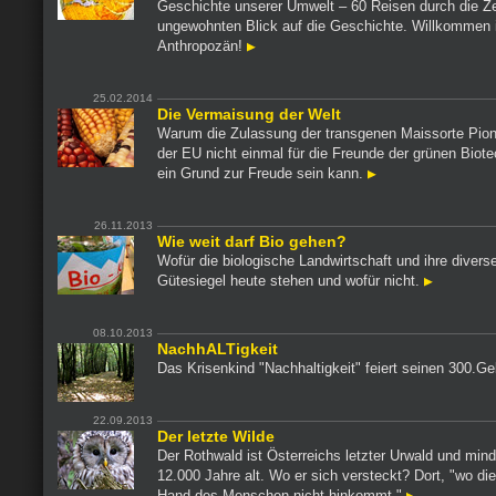
Geschichte unserer Umwelt – 60 Reisen durch die Ze
ungewohnten Blick auf die Geschichte. Willkommen
Anthropozän!
25.02.2014
Die Vermaisung der Welt
Warum die Zulassung der transgenen Maissorte Pion
der EU nicht einmal für die Freunde der grünen Biot
ein Grund zur Freude sein kann.
26.11.2013
Wie weit darf Bio gehen?
Wofür die biologische Landwirtschaft und ihre divers
Gütesiegel heute stehen und wofür nicht.
08.10.2013
NachhALTigkeit
Das Krisenkind "Nachhaltigkeit" feiert seinen 300.G
22.09.2013
Der letzte Wilde
Der Rothwald ist Österreichs letzter Urwald und min
12.000 Jahre alt. Wo er sich versteckt? Dort, "wo di
Hand des Menschen nicht hinkommt."