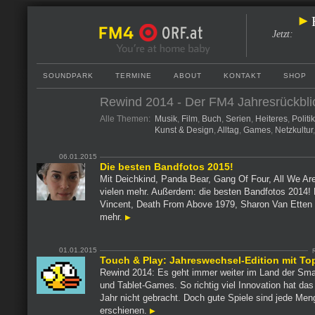
Jetzt
:
SOUNDPARK
TERMINE
ABOUT
KONTAKT
SHOP
Rewind 2014 - Der FM4 Jahresrückbli
Alle Themen:
Musik
,
Film
,
Buch
,
Serien
,
Heiteres
,
Politi
Kunst & Design
,
Alltag
,
Games
,
Netzkultur
06.01.2015
Die besten Bandfotos 2015!
Mit Deichkind, Panda Bear, Gang Of Four, All We Are
vielen mehr. Außerdem: die besten Bandfotos 2014! 
Vincent, Death From Above 1979, Sharon Van Etten 
mehr.
01.01.2015
Touch & Play: Jahreswechsel-Edition mit To
Rewind 2014: Es geht immer weiter im Land der Sma
und Tablet-Games. So richtig viel Innovation hat da
Jahr nicht gebracht. Doch gute Spiele sind jede Men
erschienen.