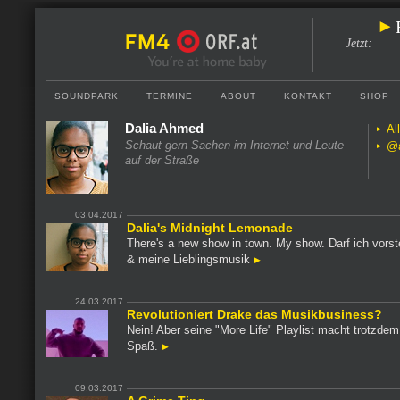
Jetzt
:
SOUNDPARK
TERMINE
ABOUT
KONTAKT
SHOP
Dalia Ahmed
Al
Schaut gern Sachen im Internet und Leute
@a
auf der Straße
03.04.2017
Dalia's Midnight Lemonade
There's a new show in town. My show. Darf ich vorst
& meine Lieblingsmusik
24.03.2017
Revolutioniert Drake das Musikbusiness?
Nein! Aber seine "More Life" Playlist macht trotzdem
Spaß.
09.03.2017