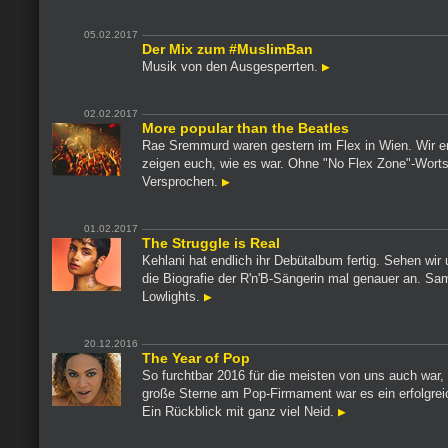
05.02.2017
Der Mix zum #MuslimBan
Musik von den Ausgesperrten.
02.02.2017
More popular than the Beatles
Rae Sremmurd waren gestern im Flex in Wien. Wir e
zeigen euch, wie es war. Ohne "No Flex Zone"-Worts
Versprochen.
01.02.2017
The Struggle is Real
Kehlani hat endlich ihr Debütalbum fertig. Sehen wir
die Biografie der R'n'B-Sängerin mal genauer an. Sa
Lowlights.
20.12.2016
The Year of Pop
So furchtbar 2016 für die meisten von uns auch war, 
große Sterne am Pop-Firmament war es ein erfolgrei
Ein Rückblick mit ganz viel Neid.