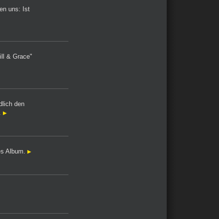
en uns: Ist
Will & Grace"
dlich den
.
tes Album.