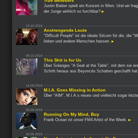
True Beliebers
Justin Bieber spielt ein Konzert in Wien. Und wir frag
der Junge wirklich so furchtbar?
13.10.2016
Anstrengende Leute
"Difficult People" ist die ideale Sitcom für die, die "
lieben und andere Menschen hassen.
08.10.2016
This Shit is for Us
Über Solanges "A Seat at the Table", mit dem sie en
Schritt heraus aus Beyoncés Schatten geschafft hat
14.09.2016
M.I.A. Goes Missing in Action
Über "AIM", M.I.A.s neues und vielleicht sogar letz
05.09.2016
Running On My Mind, Boy
Frank Ocean ist unser FM4 Artist of the Week.
30.08.2016