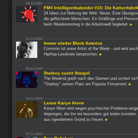
15.12.2016
FM4 Intelligentkalender #15: Die Kattunfabri
24 Ideen zur Rettung der Welt. Heute: Eine Übungss
die geflüchtete Menschen, Ex-Sträflinge und Pension
beim Wiedereinstieg in die Arbeitswelt begleitet.
12.12.2016
Immer wieder Black America
Common ist unser Artist of the Week - und wird auc
HipHop-Lesekreis besprochen.
05.12.2016
Starboy sucht Stargirl
The Weeknd greift nach den Sternen und sichert sic
"Starboy" seinen Platz am Popstar Firmament.
24.11.2016
Leave Kanye Alone
Kanye West wird wegen psychischer Probleme eing
diejenigen, die ihn nie besonders gut leiden konnten,
aus irgendeinem Grund zu freuen.
07.11.2016