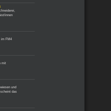
k
chneiderei,
ist/innen
h im FM4
h mit
ewiesen und
 scheint das