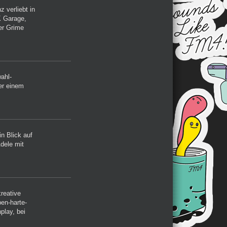
 verliebt in
K Garage,
er Grime
ahl-
ter einem
n Blick auf
dele mit
kreative
en-harte-
play, bei