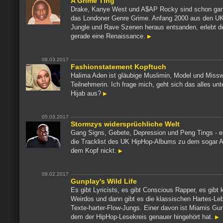
A Grime Ting
Drake, Kanye West und A$AP Rocky sind schon ganz
das Londoner Genre Grime. Anfang 2000 aus den U
Jungle und Rave Szenen heraus entsanden, erlebt d
gerade eine Renaissance.
08.03.2017
Fashionstatement Kopftuch
Halima Aden ist gläubige Muslimin, Model und Missw
Teilnehmerin. Ich frage mich, geht sich das alles un
Hijab aus?
05.03.2017
Stormzys widersprüchliche Welt
Gang Signs, Gebete, Depression und Peng Tings - ei
die Tracklist des UK HipHop-Albums zu dem sogar A
dem Kopf nickt.
08.02.2017
Gunplay's Wild Life
Es gibt Lyricists, es gibt Conscious Rapper, es gibt 
Weirdos und dann gibt es die klassischen Hartes-Leb
Texte-harter-Flow-Jungs. Einer davon ist Miamis Gun
dem der HipHop-Lesekreis genauer hingehört hat.