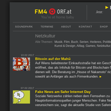
Jetzt
:
SOUNDPARK
TERMINE
ABOUT
KONTAKT
SHOP
Netzkultur
Alle Themen:
Musik
,
Film
,
Buch
,
Serien
,
Heiteres
,
Politi
Kunst & Design
,
Alltag
,
Games
,
Netzkultur
10.02.2017
Bitcoin auf der Mahü
Auf Wiens beliebtester Einkaufsstraße hat ein Gesch
eröffnet, das als Infohub für Bitcoin und Blockchain
dienen will. Die Beratung im „House of Nakamoto“ ric
sowohl an Anfänger als auch Firmenkunden.
07.02.2017
Fake News am Safer Internet Day
Soziale Netzwerke zählen neben dem Fernsehen zu
Hauptinformationsquellen junger Menschen. Fake N
verunsichern sie, sagt die aktuelle Studie von Saferi