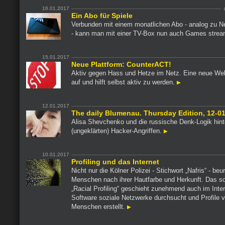
16.01.2017
Ein Abo für Spiele
Verbunden mit einem monatlichen Abo - analog zu Ne
- kann man mit einer TV-Box nun auch Games stre
15.01.2017
Neue Plattform: CounterACT!
Aktiv gegen Hass und Hetze im Netz. Eine neue Webs
auf und hilft selbst aktiv zu werden.
12.01.2017
The daily Blumenau. Thursday Edition, 12-01
Alisa Shevchenko und die russische Denk-Logik hint
(ungeklärten) Hacker-Angriffen.
10.01.2017
Profiling und das Internet
Nicht nur die Kölner Polizei - Stichwort „Nafris“ - beurt
Menschen nach ihrer Hautfarbe und Herkunft. Das s
„Racial Profiling“ geschieht zunehmend auch im Inte
Software soziale Netzwerke durchsucht und Profile 
Menschen erstellt.