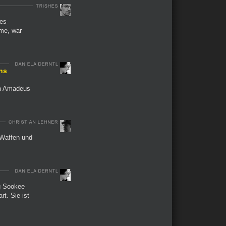
des
ume, war
ns
en Amadeus
 Waffen und
ng Sookee
t. Sie ist