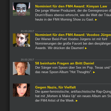
Nominiert für den FM4 Award: Kimyan Law
Der junge Wiener Produzent, der die Genregrenzen 
Drum'n'Bass ebenso erforscht, wie die Welt der Trä
heute in der FM4 Morning Show zu Gast.
21.03.2017
Nominiert für den FM4 Award: Voodoo Jürge
Der Wiener Beisl-Poet Voodoo Jürgens ist mit fünf
Nominierungen der große Favorit bei den diesjährig
Awards. Wir drücken die Daumen!
20.03.2017
58 beinharte Fragen an Britt Daniel
Der Sänger von Spoon über Sex im Pop, Texas und
das neue Spoon Album "Hot Thoughts".
Gegen Nazis, für Vielfalt
Die queer-feministische, antifaschistische Rap-Qui
hat mit „Mortem & Make Up“ ein neues Album am Star
der FM4 Artist of the Week.