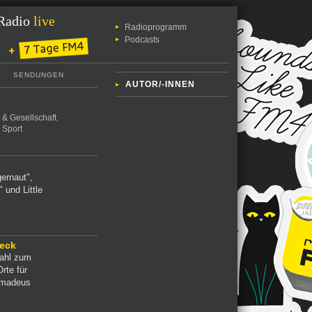
Radio
live
Radioprogramm
Podcasts
SENDUNGEN
AUTOR/-INNEN
k & Gesellschaft
,
,
Sport
ernaut",
 und Little
heck
Wahl zum
rte für
Amadeus