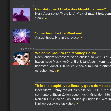
24.03.2017
Revolutioniert Drake das Musikbusiness?
Nein! Aber seine "More Life" Playlist macht trotzdem
Spaß.
Something for the Weekend
Ausgehtipps. Fire in the Disco.
23.03.2017
Welcome back to the Monkey House
Nach langem Anteasern ist es endlich so weit: Die Go
haben neue Musik veröffentlicht. Ein Album kommt 
nächsten Monat. Ein neues Video zum Lied "Saturnz
es schon jetzt!
"It looks stupid, you literally got a dumb ass
Beef-Alarm: Remy Ma will sich auf "shETHER" mit s
sehr untergriffigen Zeilen gegen Nicki Minaj den Tite
Königin zurückholen - ob ihr das gelungen ist, wird 
HipHop-Lesekreis diskutiert.