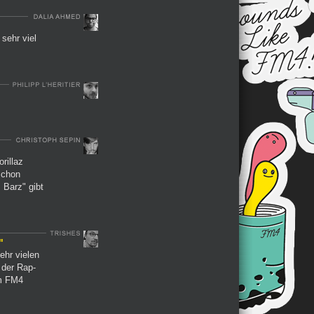
 sehr viel
rillaz
schon
 Barz" gibt
"
ehr vielen
l der Rap-
im FM4