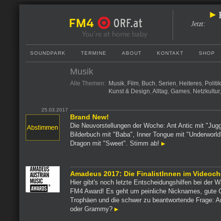
Jetzt
:
SOUNDPARK
TERMINE
ABOUT
KONTAKT
SHOP
Musik
Alle Themen:
Musik
,
Film
,
Buch
,
Serien
,
Heiteres
,
Politi
Kunst & Design
,
Alltag
,
Games
,
Netzkultur
25.03.2017
Brand New!
Die Neuvorstellungen der Woche: Ant Antic mit "Jugg
Bilderbuch mit "Baba", Inner Tongue mit "Underworld"
Dragon mit "Sweet". Stimm ab!
Amadeus 2017: Die FinalistInnen im Videoc
Hier gibt's noch letzte Entscheidungshilfen bei der 
FM4 Award! Es geht um peinliche Nicknames, gute O
Trophäen und die schwer zu beantwortende Frage: 
oder Grammy?