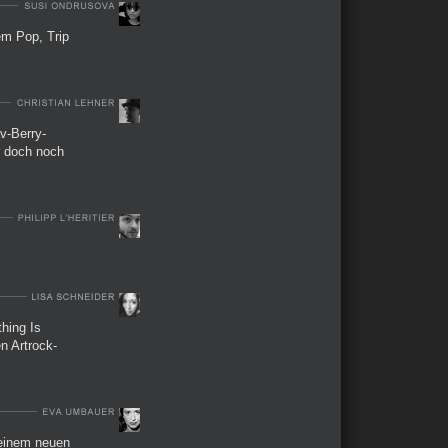
em Pop, Trip
v-Berry-
r doch noch
hing Is
n Artrock-
 einem neuen