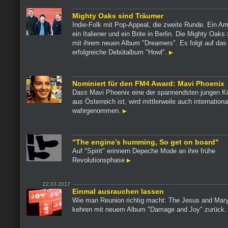
Mighty Oaks sind Träumer
Indie-Folk mit Pop-Appeal, die zweite Runde. Ein Am
ein Italiener und ein Brite in Berlin. Die Mighty Oaks
mit ihrem neuen Album "Dreamers". Es folgt auf das
erfolgreiche Debütalbum "Howl".
Nominiert für den FM4 Award: Mavi Phoenix
Dass Mavi Phoenix eine der spannendsten jungen Kü
aus Österreich ist, wird mittlerweile auch internationa
wahrgenommen.
"The engine’s humming, So get on board"
Auf "Spirit" erinnern Depeche Mode an ihre frühe
Revolutionsphase
22.03.2017
Einmal ausrauchen lassen
Wie man Reunion richtig macht: The Jesus and Mar
kehren mit neuem Album "Damage and Joy" zurück