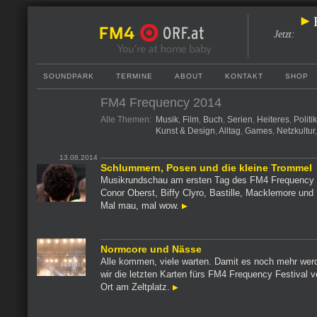
Jetzt
:
SOUNDPARK
TERMINE
ABOUT
KONTAKT
SHOP
FM4 Frequency 2014
Alle Themen:
Musik
,
Film
,
Buch
,
Serien
,
Heiteres
,
Politi
Kunst & Design
,
Alltag
,
Games
,
Netzkultur
13.08.2014
Schlummern, Posen und die kleine Trommel
Musikrundschau am ersten Tag des FM4 Frequency F
Conor Oberst, Biffy Clyro, Bastille, Macklemore und
Mal mau, mal wow.
Normcore und Nässe
Alle kommen, viele warten. Damit es noch mehr wer
wir die letzten Karten fürs FM4 Frequency Festival ve
Ort am Zeltplatz.