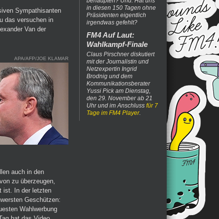
behaupten? Und: Hat uns
in diesen 150 Tagen ohne
ssiven Sympathisanten
Präsidenten eigentlich
au das versuchen in
irgendwas gefehlt?
exander Van der
FM4 Auf Laut:
Wahlkampf-Finale
Claus Pirschner diskutiert
APA/AFP/JOE KLAMAR
mit der Journalistin und
Netzexpertin Ingrid
Brodnig und dem
Kommunikationsberater
Yussi Pick am Dienstag,
den 29. November ab 21
Uhr und im Anschluss
für 7
Tage im FM4 Player
.
len auch in den
avon zu überzeugen,
ist. In der letzten
hwersten Geschützen:
neuesten Wahlwerbung
Tag hat das Video