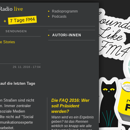
Radio
live
Radioprogramm
Podcasts
SENDUNGEN
AUTOR/-INNEN
le Stories
29. 11. 2016 - 17:04
auf die letzten Tage
Die FAQ 2016: Wer
n Straßen sind nicht
soll Präsident
. Immer zentraler
werden?
soziale Medien
te nicht auf "Social
Wann wird es ein Ergebnis
geben? Ist das Rennen
mmunikationsexperte
wirklich so knapp wie alle
arbeitet.