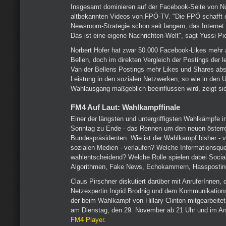
Insgesamt dominieren auf der Facebook-Seite von No
altbekannten Videos von FPÖ-TV. "Die FPÖ schafft e
Newsroom-Strategie schon seit langem, das Internet 
Das ist eine eigene Nachrichten-Welt", sagt Yussi Pi
Norbert Hofer hat zwar 50.000 Facebook-Likes mehr 
Bellen, doch im direkten Vergleich der Postings der 
Van der Bellens Postings mehr Likes und Shares abs
Leistung in den sozialen Netzwerken, so wie in den 
Wahlausgang maßgeblich beeinflussen wird, zeigt s
FM4 Auf Laut: Wahlkampffinale
Einer der längsten und untergriffigsten Wahlkämpfe i
Sonntag zu Ende - das Rennen um den neuen österr
Bundespräsidenten. Wie ist der Wahlkampf bisher - v
sozialen Medien - verlaufen? Welche Informationsquel
wahlentscheidend? Welche Rolle spielen dabei Social
Algorithmen, Fake News, Echokammern, Hassposting
Claus Pirschner diskutiert darüber mit AnruferInnen, d
Netzexpertin Ingrid Brodnig und dem Kommunikations
der beim Wahlkampf von Hillary Clinton mitgearbeitet
am Dienstag, den 29. November ab 21 Uhr und im A
FM4 Player
.