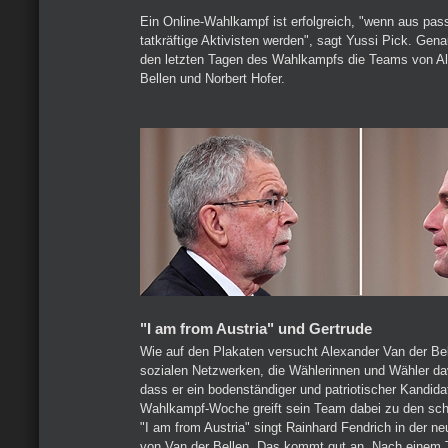
Ein Online-Wahlkampf ist erfolgreich, "wenn aus pa
tatkräftige Aktivisten werden", sagt Yussi Pick. Gen
den letzten Tagen des Wahlkampfs die Teams von Al
Bellen und Norbert Hofer.
"I am from Austria" und Gertrude
Wie auf den Plakaten versucht Alexander Van der Bel
sozialen Netzwerken, die Wählerinnen und Wähler d
dass er ein bodenständiger und patriotischer Kandidat 
Wahlkampf-Woche greift sein Team dabei zu den sc
"I am from Austria" singt Rainhard Fendrich in der 
von Van der Bellen. Das kommt gut an. Nach einem 