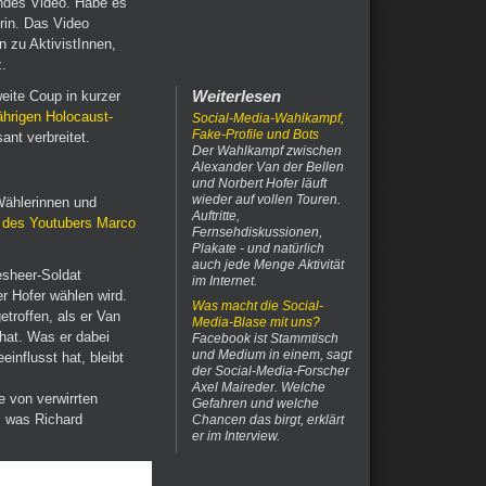
endes Video. Habe es
erin. Das Video
 zu AktivistInnen,
z.
Weiterlesen
eite Coup in kurzer
ährigen Holocaust-
Social-Media-Wahlkampf,
Fake-Profile und Bots
ant verbreitet.
Der Wahlkampf zwischen
Alexander Van der Bellen
und Norbert Hofer läuft
wieder auf vollen Touren.
 Wählerinnen und
Auftritte,
 des Youtubers Marco
Fernsehdiskussionen,
Plakate - und natürlich
auch jede Menge Aktivität
esheer-Soldat
im Internet.
r Hofer wählen wird.
Was macht die Social-
troffen, als er Van
Media-Blase mit uns?
hat. Was er dabei
Facebook ist Stammtisch
und Medium in einem, sagt
influsst hat, bleibt
der Social-Media-Forscher
Axel Maireder. Welche
 von verwirrten
Gefahren und welche
, was Richard
Chancen das birgt, erklärt
er im Interview.