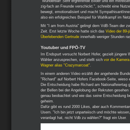
"Wunderbar! Sehr ergreifende Bilder und ein mitreiß
zig-fach an Freunde verschickt.", schreibt eine Nutz
bewegt, emotionalisiert und macht SympathisantInnen
also ein erfolgreiches Beispiel für Wahlkampf im Net
Mit "I am from Austria" gelingt dem VdB-Team der zw
Zeit. Erst letzte Woche hatte sich das
Video der 89-j
Überlebenden Gertrude
innerhalb weniger Stunden ras
Youtuber und FPÖ-TV
Im Endspurt versucht Norbert Hofer, gezielt jüngere
Wähler anzusprechen, und stellt sich
vor die Kamera
Wagner alias "Crazymarcoat"
.
In einem anderen Video erzählt der angehende Bund
"Richard" auf Norbert Hofers Facebook-Seite, wieso e
Die Entscheidung habe Richard am Nationalfeiertag ge
der Bellen bei der Angelobung der Rekruten gesehen 
genau beobachtet und wie das seine Entscheidung bee
geheim.
Dafür gibt es rund 2000 Likes, aber auch Kommentare
Usern. "Ich bin jetzt unparteiisch und möchte wissen
veranlagt hat, nicht Vdb zu wählen?" fragt ein User.