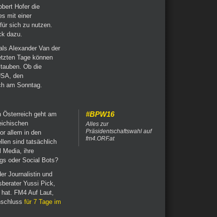
bert Hofer die
s mit einer
für sich zu nutzen.
ck dazu.
als Alexander Van der
letzten Tage können
tauben. Ob die
USA, den
ich am Sonntag.
#BPW16
n Österreich geht am
eichischen
Alles zur
Präsidentschaftswahl auf
or allem in den
fm4.ORF.at
len sind tatsächlich
 Media, ihre
s oder Social Bots?
er Journalistin und
berater Yussi Pick,
 hat. FM4 Auf Laut,
nschluss
für 7 Tage im