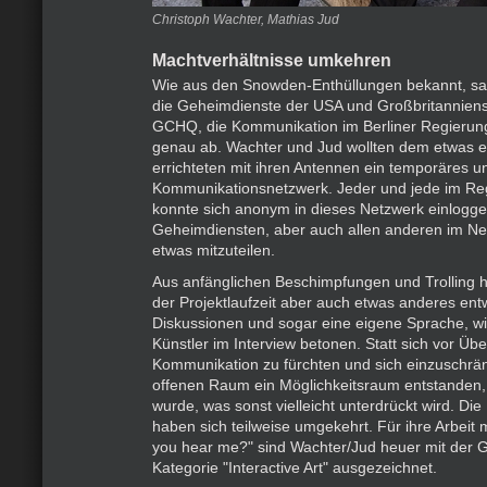
Christoph Wachter, Mathias Jud
Machtverhältnisse umkehren
Wie aus den Snowden-Enthüllungen bekannt, sa
die Geheimdienste der USA und Großbritanniens
GCHQ, die Kommunikation im Berliner Regierung
genau ab. Wachter und Jud wollten dem etwas e
errichteten mit ihren Antennen ein temporäres u
Kommunikationsnetzwerk. Jeder und jede im Reg
konnte sich anonym in dieses Netzwerk einlogg
Geheimdiensten, aber auch allen anderen im N
etwas mitzuteilen.
Aus anfänglichen Beschimpfungen und Trolling 
der Projektlaufzeit aber auch etwas anderes entw
Diskussionen und sogar eine eigene Sprache, wi
Künstler im Interview betonen. Statt sich vor Ü
Kommunikation zu fürchten und sich einzuschrä
offenen Raum ein Möglichkeitsraum entstanden,
wurde, was sonst vielleicht unterdrückt wird. Di
haben sich teilweise umgekehrt. Für ihre Arbeit 
you hear me?" sind Wachter/Jud heuer mit der G
Kategorie "Interactive Art" ausgezeichnet.