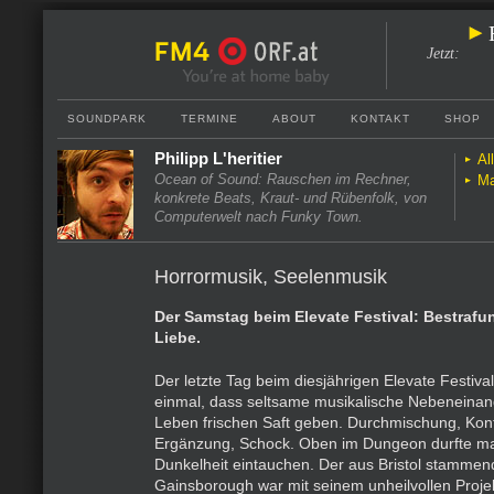
Jetzt
:
SOUNDPARK
TERMINE
ABOUT
KONTAKT
SHOP
Philipp L'heritier
Al
Ocean of Sound: Rauschen im Rechner,
Ma
konkrete Beats, Kraut- und Rübenfolk, von
Computerwelt nach Funky Town.
Horrormusik, Seelenmusik
Der Samstag beim Elevate Festival: Bestrafu
Liebe.
Der letzte Tag beim diesjährigen Elevate Festival
einmal, dass seltsame musikalische Nebeneina
Leben frischen Saft geben. Durchmischung, Konf
Ergänzung, Schock. Oben im Dungeon durfte ma
Dunkelheit eintauchen. Der aus Bristol stamme
Gainsborough war mit seinem unheilvollen Projek