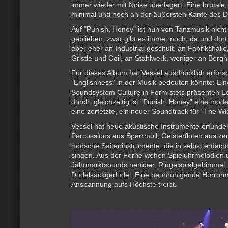
immer wieder mit Noise überlagert. Eine brutale,
minimal und noch an der äußersten Kante des Da
Auf "Punish, Honey" ist nun von Tanzmusik nicht 
geblieben, zwar gibt es immer noch, da und dort,
aber eher an Industrial geschult, an Fabrikshall
Gristle und Coil, an Stahlwerk, weniger an Bergh
Für dieses Album hat Vessel ausdrücklich erfors
"Englishness" in der Musik bedeuten könnte: Eine
Soundsystem Culture in Form stets präsenten 
durch, gleichzeitig ist "Punish, Honey" eine mode
eine zerfetzte, ein neuer Soundtrack für "The W
Vessel hat neue akustische Instrumente erfunde
Percussions aus Sperrmüll, Geisterflöten aus ze
morsche Saiteninstrumente, die in selbst erdach
singen. Aus der Ferne wehen Spieluhrmelodien 
Jahrmarktsounds herüber, Ringelspielgebimmel,
Dudelsackgedudel. Eine beunruhigende Horrormu
Anspannung aufs Höchste treibt.