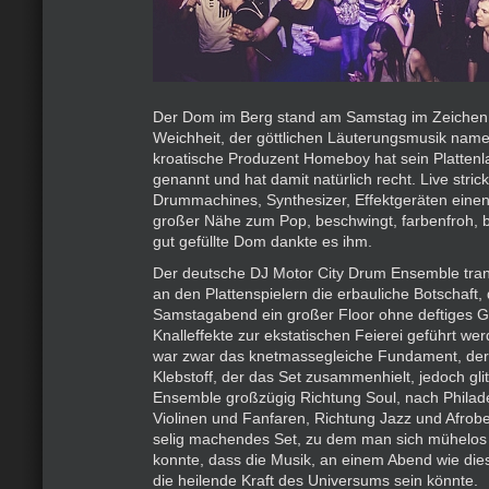
Der Dom im Berg stand am Samstag im Zeichen 
Weichheit, der göttlichen Läuterungsmusik nam
kroatische Produzent Homeboy hat sein Plattenl
genannt und hat damit natürlich recht. Live stri
Drummachines, Synthesizer, Effektgeräten einen
großer Nähe zum Pop, beschwingt, farbenfroh, b
gut gefüllte Dom dankte es ihm.
Der deutsche DJ Motor City Drum Ensemble tran
an den Plattenspielern die erbauliche Botschaft
Samstagabend ein großer Floor ohne deftiges G
Knalleffekte zur ekstatischen Feierei geführt w
war zwar das knetmassegleiche Fundament, der 
Klebstoff, der das Set zusammenhielt, jedoch gli
Ensemble großzügig Richtung Soul, nach Philade
Violinen und Fanfaren, Richtung Jazz und Afrobe
selig machendes Set, zu dem man sich mühelos 
konnte, dass die Musik, an einem Abend wie dies
die heilende Kraft des Universums sein könnte.