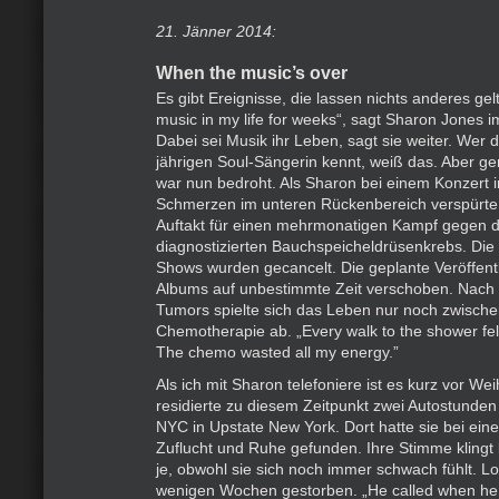
21. Jänner 2014:
When the music’s over
Es gibt Ereignisse, die lassen nichts anderes ge
music in my life for weeks“, sagt Sharon Jones 
Dabei sei Musik ihr Leben, sagt sie weiter. Wer 
jährigen Soul-Sängerin kennt, weiß das. Aber g
war nun bedroht. Als Sharon bei einem Konzert im
Schmerzen im unteren Rückenbereich verspürte,
Auftakt für einen mehrmonatigen Kampf gegen d
diagnostizierten Bauchspeicheldrüsenkrebs. Die
Shows wurden gecancelt. Die geplante Veröffen
Albums auf unbestimmte Zeit verschoben. Nach 
Tumors spielte sich das Leben nur noch zwisch
Chemotherapie ab. „Every walk to the shower fel
The chemo wasted all my energy.”
Als ich mit Sharon telefoniere ist es kurz vor We
residierte zu diesem Zeitpunkt zwei Autostunden
NYC in Upstate New York. Dort hatte sie bei ein
Zuflucht und Ruhe gefunden. Ihre Stimme klingt 
je, obwohl sie sich noch immer schwach fühlt. L
wenigen Wochen gestorben. „He called when he 