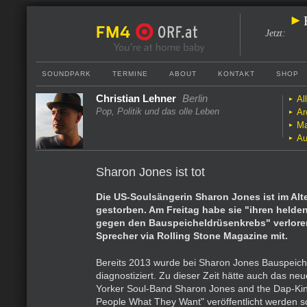
Jetzt
:
SOUNDPARK
TERMINE
ABOUT
KONTAKT
SHOP
Christian Lehner
Berlin
Al
Pop, Politik und das olle Leben
Ar
Ma
Au
Sharon Jones ist tot
Die US-Soulsängerin Sharon Jones ist im Alt
gestorben. Am Freitag habe sie "ihren held
gegen den Bauspeicheldrüsenkrebs" verloren,
Sprecher via Rolling Stone Magazine mit.
Bereits 2013 wurde bei Sharon Jones Bauspeic
diagnostiziert. Zu dieser Zeit hätte auch das n
Yorker Soul-Band Sharon Jones and the Dap-Ki
People What They Want" veröffentlicht werden s