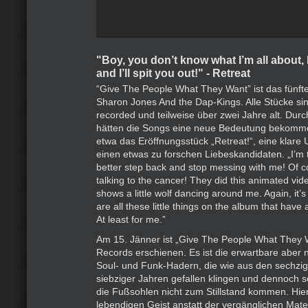
"Boy, you don’t know what I’m all about, 
and I’ll spit you out!" - Retreat
“Give The People What They Want” ist das fünft
Sharon Jones And the Dap-Kings. Alle Stücke si
recorded und teilweise über zwei Jahre alt. Dur
hätten die Songs eine neue Bedeutung bekommen
etwa das Eröffnungsstück „Retreat!“, eine klar
einen etwas zu forschen Liebeskandidaten. „I’m t
better step back and stop messing with me! Of 
talking to the cancer! They did this animated vide
shows a little wolf dancing around me. Again, it’
are all these little things on the album that hav
At least for me.”
Am 15. Jänner ist „Give The People What They 
Records erschienen. Es ist die erwartbare aber n
Soul- und Funk-Hadern, die wie aus den sechzig
siebziger Jahren gefallen klingen und dennoch s
die Fußsohlen nicht zum Stillstand kommen. Hie
lebendigen Geist anstatt der vergänglichen Mate