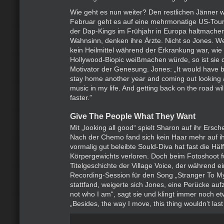
Wie geht es nun weiter? Den restlichen Jänner w
Februar geht es auf eine mehrmonatige US-Tour,
der Dap-Kings im Frühjahr in Europa haltmachen
Wahnsinn, denken ihre Ärzte. Nicht so Jones. 
kein Heilmittel während der Erkrankung war, wie e
Hollywood-Biopic weißmachen würde, so ist sie 
Motivator der Genesung. Jones: „It would have 
stay home another year and coming out looking a
music in my life. And getting back on the road wi
faster.”
Give The People What They Want
Mit „looking all good“ spielt Sharon auf ihr Ersch
Nach der Chemo fand sich kein Haar mehr auf i
vormalig gut beleibte Sould-Diva hat fast die Hälf
Körpergewichts verloren. Doch beim Fotoshoot f
Titelgeschichte der Village Voice, der während e
Recording-Session für den Song „Stranger To M
stattfand, weigerte sich Jones, eine Perücke auf
not who I am“, sagt sie und klingt immer noch et
„Besides, the way I move, this thing wouldn’t last