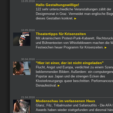
13.05.2016
Hallo Gestaltungswillige!
122 sehr unterschiedliche Veranstaltungen zählt der
Designmonat in Graz. Vermeidet man englische Begri
dieses Gestalten konkret.
10.05.2016
Theatertipps für Krisenzeiten
Mit ukrainischem Protest-Punk-Kabarett, Rechtsruc
und Bühnentexten von Whistleblowern machen die W
Festwochen heuer Programm für Krisenzeiten.
30.04.2016
"Hier ist einer, der ist nicht eingeladen"
Flucht, Angst und Europa, verdichtet zu einem Szen
beklemmenden Bildern. Außerdem: ein computergener
Popstar aus Japan und die strengen Ecken des
Klosterkreuzgangs queer beschritten. Performancez
Donaufestival.
21.04.2016
Modenschau im verlassenen Haus
Glanz, Filz, Tribalmuster und Safarioutfits - Die AFA
Awards haben wieder stattgefunden und diesmal häng