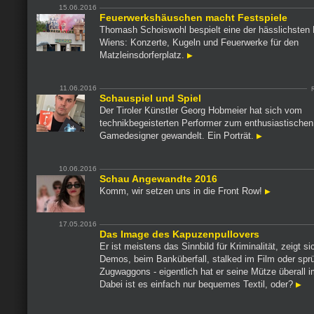
15.06.2016
Feuerwerkshäuschen macht Festspiele
Thomash Schoiswohl bespielt eine der hässlichsten
Wiens: Konzerte, Kugeln und Feuerwerke für den
Matzleinsdorferplatz.
11.06.2016
Schauspiel und Spiel
Der Tiroler Künstler Georg Hobmeier hat sich vom
technikbegeisterten Performer zum enthusiastischen
Gamedesigner gewandelt. Ein Porträt.
10.06.2016
Schau Angewandte 2016
Komm, wir setzen uns in die Front Row!
17.05.2016
Das Image des Kapuzenpullovers
Er ist meistens das Sinnbild für Kriminalität, zeigt si
Demos, beim Banküberfall, stalked im Film oder sprü
Zugwaggons - eigentlich hat er seine Mütze überall i
Dabei ist es einfach nur bequemes Textil, oder?