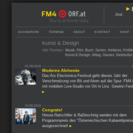
Jetzt
:
SOUNDPARK
TERMINE
ABOUT
KONTAKT
SHOP
Kunst & Design
Alle Themen:
Musik
,
Film
,
Buch
,
Serien
,
Heiteres
,
Politi
Kunst & Design
,
Alltag
,
Games
,
Netzkultur
01.09.2016
Moderne Alchemie
Das Ars Electronica Festival geht dieses Jahr der
Verschmelzung von Bit und Atom auf die Spur. FM4 i
mit mobilem Live-Studio vor Ort in Linz. Gewinn Fes
23.08.2016
Congrats!
Hosea Ratschiller & RaDeschnig werden mit dem
Programmpreis des "Österreichischen Kabarettpreis
ausgezeichnet!