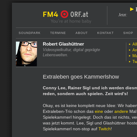
Jetzt
:
SOUNDPARK
TERMINE
ABOUT
KONTAKT
SHOP
Robert Glashüttner
Al
Videospielkultur, digital geprägte
Ar
Lebenswelten.
Ma
Tw
Extraleben goes Kammerlshow
Conny Lee, Rainer Sigl und ich werden diesm
reden, sondern auch spielen. Zeit wird's!
Okay, es ist keine komplett neue Idee: Wir hab
Extraleben-Trio schon das
eine
oder
andere
Mal 
Spielekammerl hingelegt. Doch das ist nichts, ve
was jetzt kommt. Lee, Sigl und Glashüttner host
Spielekammerl non-stop auf
Twitch
!