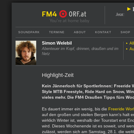
Jetzt
:
SOUNDPARK
TERMINE
ABOUT
KONTAKT
SHOP
Simon Welebil
Al
Abenteuer im Kopf, drinnen, draußen und im
Au
Netz
Highlight-Zeit
Kein Jännerloch für SportlerInnen: Freeride 
Style MTB Freestyle, Ride Hard on Snow, Wi
vieles mehr. Die FM4 Draußen Tipps fürs Wo
Es dauert immer ein wenig, bis die
Freeride Wor
auf den großen und steilen Bergen kann's halt e
wirklich Winter ist, weshalb der Tourstart erst E
wird. Dieses Wochenende ist es soweit, und wen
zulässt, werden sich am Samstag, 28.1. die welt