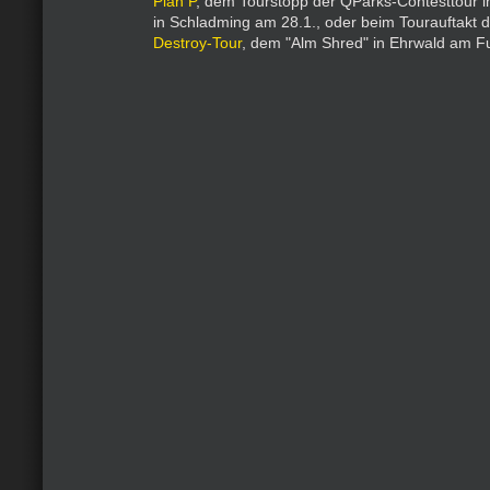
Plan P
, dem Tourstopp der QParks-Contesttour i
in Schladming am 28.1., oder beim Tourauftakt 
Destroy-Tour
, dem "Alm Shred" in Ehrwald am F