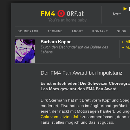
Jetzt
:
SOUNDPARK
TERMINE
ABOUT
KONTAKT
SHOP
Barbara Köppel
Al
Durch den Dschungel auf die Bühne des
Ma
Lebens.
Der FM4 Fan Award bei Impulstanz
Es ist entschieden: Die Schweizer Choreogr
Lea Moro gewinnt den FM4 Fan Award.
Dirk Stermann hat mit Brett vorm Kopf und Spagh
moderiert, Fiva hat sich im Joghurtbad geräkel
einer, der nackt mit Motorsägen hantiert. So unge
Gala vom letzten Jahr
zusammenfassen, denn im
Tanz ist alles möglich und das ist gut so.