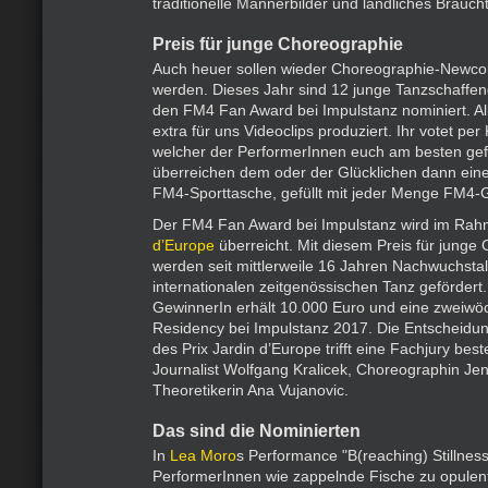
traditionelle Männerbilder und ländliches Braucht
Preis für junge Choreographie
Auch heuer sollen wieder Choreographie-Newco
werden. Dieses Jahr sind 12 junge Tanzschaffend
den FM4 Fan Award bei Impulstanz nominiert. Al
extra für uns Videoclips produziert. Ihr votet per
welcher der PerformerInnen euch am besten gefäl
überreichen dem oder der Glücklichen dann eine
FM4-Sporttasche, gefüllt mit jeder Menge FM4-
Der FM4 Fan Award bei Impulstanz wird im Ra
d’Europe
überreicht. Mit diesem Preis für junge
werden seit mittlerweile 16 Jahren Nachwuchsta
internationalen zeitgenössischen Tanz gefördert.
GewinnerIn erhält 10.000 Euro und eine zweiwöch
Residency bei Impulstanz 2017. Die Entscheidu
des Prix Jardin d’Europe trifft eine Fachjury be
Journalist Wolfgang Kralicek, Choreographin Je
Theoretikerin Ana Vujanovic.
Das sind die Nominierten
In
Lea Moro
s Performance "B(reaching) Stillness
PerformerInnen wie zappelnde Fische zu opulen