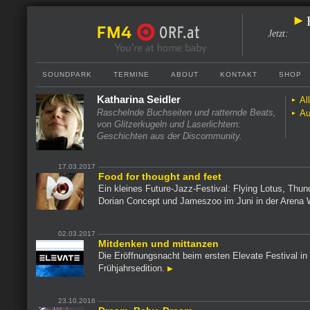
Jetzt
:
SOUNDPARK
TERMINE
ABOUT
KONTAKT
SHOP
Katharina Seidler
Al
Raschelnde Buchseiten und ratternde Beats,
Au
von Glitzerkugeln und Laserlichtern:
Geschichten aus der Discommunity.
17.03.2017
Food for thought and feet
Ein kleines Future-Jazz-Festival: Flying Lotus, Thun
Dorian Concept und Jameszoo im Juni in der Arena
02.03.2017
Mitdenken und mittanzen
Die Eröffnungsnacht beim ersten Elevate Festival in
Frühjahrsedition.
23.10.2016