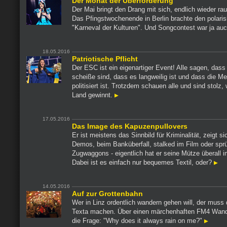
Der Monat der Überforderung
Der Mai bringt den Drang mit sich, endlich wieder r
Das Pfingstwochenende in Berlin brachte den polari
"Karneval der Kulturen". Und Songcontest war ja au
18.05.2016
Patriotische Pflicht
Der ESC ist ein eigenartiger Event! Alle sagen, dass 
scheiße sind, dass es langweilig ist und dass die M
politisiert ist. Trotzdem schauen alle und sind stolz,
Land gewinnt.
17.05.2016
Das Image des Kapuzenpullovers
Er ist meistens das Sinnbild für Kriminalität, zeigt si
Demos, beim Banküberfall, stalked im Film oder sprü
Zugwaggons - eigentlich hat er seine Mütze überall i
Dabei ist es einfach nur bequemes Textil, oder?
14.05.2016
Auf zur Grottenbahn
Wer in Linz ordentlich wandern gehen will, der muss 
Texta machen. Über einen märchenhaften FM4 Wand
die Frage: "Why does it always rain on me?"