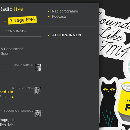
Radio
live
Radioprogramm
Podcasts
SENDUNGEN
AUTOR/-INNEN
k & Gesellschaft
,
,
Sport
medizin
Prinzip
Frage, die
len. Ich