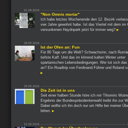
01.06.2016
"Non Omnis moriar"
Ich habe letztes Wochenende den 12. Bezirk verlass
vier Jahre gewohnt habe. Ist das Viertel mit dem im 
versunkenen Haydnpark jetzt für immer weg?
28.05.2016
Ist der Ofen an: Fun
Für 80 Tage um die Welt? Schwachsinn, nach Rumän
tiefste Kaff. Und das im klirrend kalten Winter unter
spartanischen Lebensbedingungen. Wer tut sich das nu
an? Ein Roadtrip von Ferdinand Führer und Roland v
25.05.2016
Die Zeit ist in uns
Seit einer halben Stunde höre ich mir Tihomirs Wutr
Ergebnis der Bundespräsidentenwahl treibt ihn zur W
Dabei wollte ich ihn doch nur um Hilfe bei meiner Üb
bitten.
21.05.2016