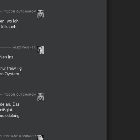
en, wo ich
Grillrauch
ien ins
r freiwillig
an Oystern.
ede an. Das
eißglut.
ersiedelung