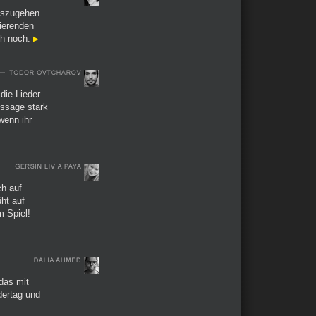
auszugehen.
sierenden
ch noch.
die Lieder
essage stark
 wenn ihr
ch auf
ht auf
m Spiel!
das mit
ertag und