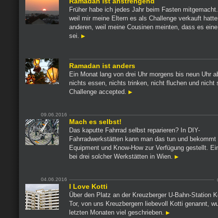
Ramadan ist anstrengend
Früher habe ich jedes Jahr beim Fasten mitgemacht
weil mir meine Eltern es als Challenge verkauft hat
anderen, weil meine Cousinen meinten, dass es eine
sei.
Ramadan ist anders
Ein Monat lang von drei Uhr morgens bis neun Uhr 
nichts essen, nichts trinken, nicht fluchen und nich
Challenge accepted.
09.06.2016
Mach es selbst!
Das kaputte Fahrrad selbst reparieren? In DIY-
Fahrradwerkstätten kann man das tun und bekommt
Equipment und Know-How zur Verfügung gestellt. E
bei drei solcher Werkstätten in Wien.
04.06.2016
I Love Kotti
Über den Platz an der Kreuzberger U-Bahn-Station K
Tor, von uns Kreuzbergern liebevoll Kotti genannt, w
letzten Monaten viel geschrieben.