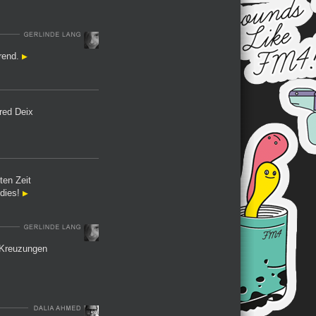
Trend.
red Deix
ten Zeit
odies!
 Kreuzungen