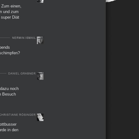
. Zum einen,
ten und zum
 super Diät
abends
t schimpfen?
 dazu noch
in Besuch
ottbusser
urde in den