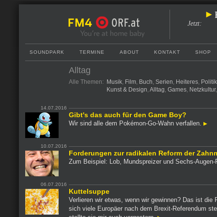
Jetzt
:
SOUNDPARK
TERMINE
ABOUT
KONTAKT
SHOP
Alltag
Alle Themen:
Musik
,
Film
,
Buch
,
Serien
,
Heiteres
,
Politi
Kunst & Design
,
Alltag
,
Games
,
Netzkultur
14.07.2016
Gibt's das auch für den Game Boy?
Wir sind alle dem Pokémon-Go-Wahn verfallen.
10.07.2016
Forderungen zur radikalen Reform der Zahn
Zum Beispiel: Lob, Mundspreizer und Sechs-Augen-
06.07.2016
Kuttelsuppe
Verlieren wir etwas, wenn wir gewinnen? Das ist die 
sich viele Europäer nach dem Brexit-Referendum stel