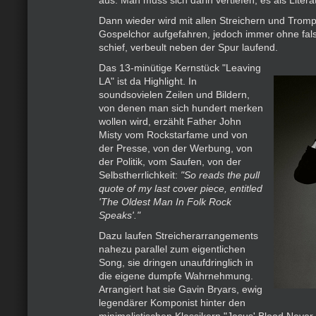
aus. Man muss sich darin vertiefen, es als Litera
Dann wieder wird mit allen Streichern und Tromp
Gospelchor aufgefahren, jedoch immer ohne fal
schief, verbeult neben der Spur laufend.
Das 13-minütige Kernstück "Leaving
LA" ist da Highlight. In
soundsovielen Zeilen und Bildern,
von denen man sich hundert merken
wollen wird, erzählt Father John
Misty vom Rockstarfame und von
der Presse, von der Werbung, von
der Politik, vom Saufen, von der
Selbstherrlichkeit:
"So reads the pull
quote of my last cover piece, entitled
'The Oldest Man In Folk Rock
Speaks'."
Dazu laufen Streicherarrangements
nahezu parallel zum eigentlichen
Song, sie dringen unaufdringlich in
die eigene dumpfe Wahrnehmung.
Arrangiert hat sie Gavin Bryars, ewig
legendärer Komponist hinter den