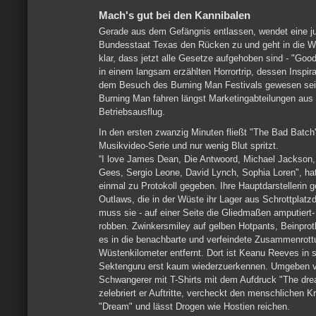
Mach's gut bei den Kannibalen
Gerade aus dem Gefängnis entlassen, wendet eine 
Bundesstaat Texas den Rücken zu und geht in die Wüs
klar, dass jetzt alle Gesetze aufgehoben sind - "Go
in einem langsam erzählten Horrortrip, dessen Inspira
dem Besuch des Burning Man Festivals gewesen sei
Burning Man fahren längst Marketingabteilungen aus 
Betriebsausflug.
In den ersten zwanzig Minuten fließt "The Bad Batch
Musikvideo-Serie und nur wenig Blut spritzt.
“I love James Dean, Die Antwoord, Michael Jackson
Gees, Sergio Leone, David Lynch, Sophia Loren", hat
einmal zu Protokoll gegeben. Ihre Hauptdarstellerin ge
Outlaws, die in der Wüste ihr Lager aus Schrottplatz
muss sie - auf einer Seite die Gliedmaßen amputiert
robben. Zwinkersmiley auf gelben Hotpants, Beinprot
es in die benachbarte und verfeindete Zusammenrottu
Wüstenkilometer entfernt. Dort ist Keanu Reeves in s
Sektenguru erst kaum wiederzuerkennen. Umgeben v
Schwangerer mit T-Shirts mit dem Aufdruck "The dre
zelebriert er Auftritte, vercheckt den menschlichen K
"Dream" und lässt Drogen wie Hostien reichen.