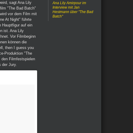
eird, sagt Ana Lily
Ana Lily Amirpour im
Interview mit Jan
lfilm "The Bad Batch"
Hestmann über "The Bad
wird vor dem Film mit
Batch"
ne At Night" führte
 Hauptfigur auf ein
 ist. Ana Lily
chnet. Vor Filmbeginn
enen können die
ll, then I guess you
ice-Produktion "The
 den Filmfestspielen
 der Jury.