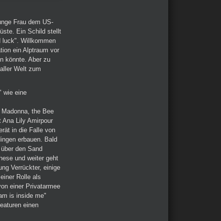
junge Frau dem US-
te. Ein Schild stellt
od luck". Willkommen
tion ein Alptraum vor
n könnte. Aber zu
aller Welt zum
" wie eine
, Madonna, the Bee
 Ana Lily Amirpour
rät in die Falle von
dingen erbauen. Bald
- über den Sand
hese und weiter geht
ng Verrückter, einige
einer Rolle als
on einer Privatarmee
am is inside me"
reaturen einen