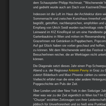
dem Schauspieler Philipp Hochmair, "'Wochenende' h
und gedreht wurde auch am Dach von Kastner&Öhler
Indessen ist die Luft im Haus der Architektur dünn wi
Sommernacht und zwischen Kunsthaus-Innenhof und
begrüßt, getroffen, nachbesprochen, empfohlen und 
Empfang von Ulrich Seidl wurden nachmittags viele B
Leinwand im KIZ KinoRoyal ist um eine Handbreite gr
Gartenbaukino in Wien und mitten im Riesenandrang 
GrazerInnen mit Getränken in Pappbechern, Popcor
Auf gut Glück haben sie vorbei geschaut und hoffen,
zu können. Mit dem Wochenende wird das Festival n
BesucherInnen reicher, die an Werktagen nicht unter
können.
Die Diagonale setzt dieses Jahr einen Pop-Schwerpun
Abend u.a. der Regisseur
Antonin Pevny
in Graz zu 
zuletzt Bilderbuch und Mavi Phoenix zählen zu seine
Vielleicht erfährt man die eine oder andere Hintergu
Popgeschichte am Puls der Zeit.
Über London und über New York in den Siebziger Jah
Aber was war zu der Zeit eigentlich in Wien los? Im
"Chuzpe" erzählen Zeitzeugen von ihrer Leidenschaft
jiddisch für Unverfrorenheit und so hieß eine Punkb