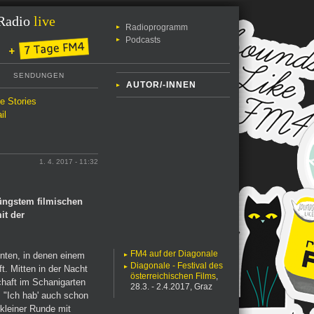
Radio
live
Radioprogramm
Podcasts
SENDUNGEN
AUTOR/-INNEN
le Stories
il
1. 4. 2017 - 11:32
jüngstem filmischen
it der
FM4 auf der Diagonale
nten, in denen einem
Diagonale - Festival des
t. Mitten in der Nacht
österreichischen Films
,
chaft im Schanigarten
28.3. - 2.4.2017, Graz
. "Ich hab' auch schon
 kleiner Runde mit