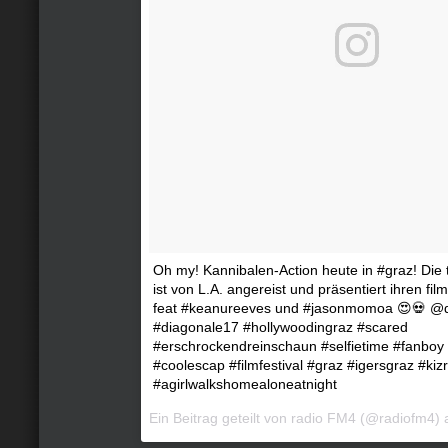
Oh my! Kannibalen-Action heute in #graz! Die t
ist von L.A. angereist und präsentiert ihren fi
feat #keanureeves und #jasonmomoa 😍💀 @d
#diagonale17 #hollywoodingraz #scared
#erschrockendreinschaun #selfietime #fanboy
#coolescap #filmfestival #graz #igersgraz #kiz
#agirlwalkshomealoneatnight
Ein Beitrag geteilt von radio FM4 (@radiofm4