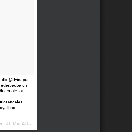
olle @lilyinapad
lm #thebadbatch
iagonale_at
 #losangeles
royalkino
) am
31. Mär 2017 um 8:30 Uhr