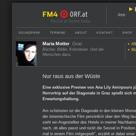
Jetzt
:
SOUNDPARK
TERMINE
ABOUT
KONTAKT
SHOP
Maria Motter
Graz
Al
Bücher, Bilder, Kritzeleien. Und die
Ma
Menschen dazu.
Nur raus aus der Wüste
Eine exklusive Preview von Ana Lily Amirpours 
Horrortrip auf der Diagonale in Graz spießt sich m
Erwartungshaltung.
Am schönsten ist die Diagonale in den kleinen Mome
der österreichische Film persönlich über den Weg läuf
sieht ein Angestellter des Hotels in meiner Nachbars
nach, ob alles passt und rückt die Sessel in Position
mal in einem Film mitgespielt", erzählt er dabei einer