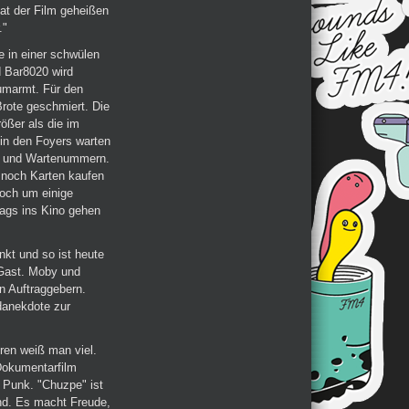
at der Film geheißen
."
e in einer schwülen
 Bar8020 wird
umarmt. Für den
rote geschmiert. Die
ößer als die im
in den Foyers warten
n und Wartenummern.
 noch Karten kaufen
och um einige
tags ins Kino gehen
kt und so ist heute
Gast. Moby und
n Auftraggebern.
ndanekdote zur
ren weiß man viel.
 Dokumentarfilm
 Punk. "Chuzpe" ist
and. Es macht Freude,