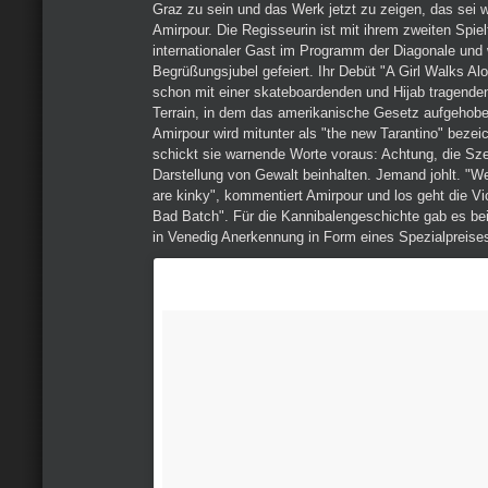
Graz zu sein und das Werk jetzt zu zeigen, das sei w
Amirpour. Die Regisseurin ist mit ihrem zweiten Spie
internationaler Gast im Programm der Diagonale und 
Begrüßungsjubel gefeiert. Ihr Debüt "A Girl Walks Alo
schon mit einer skateboardenden und Hijab tragenden
Terrain, in dem das amerikanische Gesetz aufgehoben
Amirpour wird mitunter als "the new Tarantino" bezei
schickt sie warnende Worte voraus: Achtung, die Sz
Darstellung von Gewalt beinhalten. Jemand johlt. "We
are kinky", kommentiert Amirpour und los geht die V
Bad Batch". Für die Kannibalengeschichte gab es bei
in Venedig Anerkennung in Form eines Spezialpreises