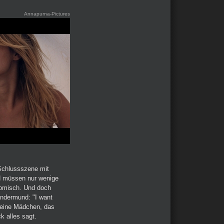
Annapurna-Pictures
 Schlussszene mit
d müssen nur wenige
 komisch. Und doch
indermund: "I want
kleine Mädchen, das
k alles sagt.