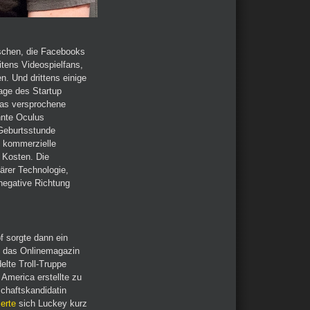
nschen, die Facebooks
tens Videospielfans,
n. Und drittens einige
age des Startup
 das versprochene
onnte Oculus
 Geburtsstunde
e kommerzielle
 Kosten. Die
ärer Technologie,
negative Richtung
 sorgte dann ein
b das Onlinemagazin
elte Troll-Truppe
 America erstellte zu
chaftskandidatin
ierte
sich Luckey kurz