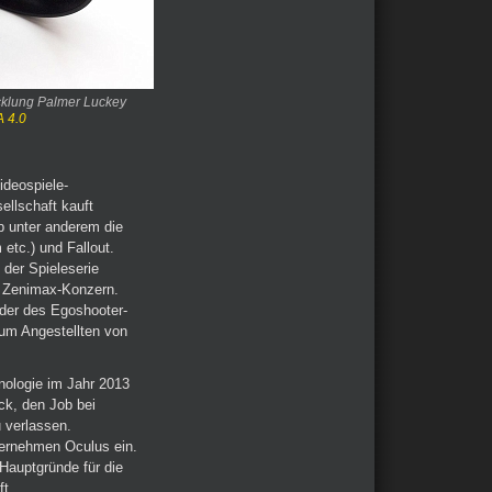
icklung Palmer Luckey
 4.0
ideospiele-
ellschaft kauft
b unter anderem die
etc.) und Fallout.
 der Spieleserie
 Zenimax-Konzern.
nder des Egoshooter-
um Angestellten von
ologie im Jahr 2013
k, den Job bei
 verlassen.
ternehmen Oculus ein.
 Hauptgründe für die
ft.