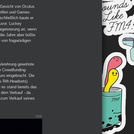
 Gesicht von Oculus.
brillen und Games-
schließlich baute er
zuvor. Luckey
Begeisterung an, wenn
 die Jahre aber büßte
e von fragwürdigen
 Verehrung gewohnte
e Crowdfunding-
ro eingebracht. Die
s Rift-Headsets)
 es stand bereits das
r dem Verkauf - da
r zum Verkauf seines
CC0