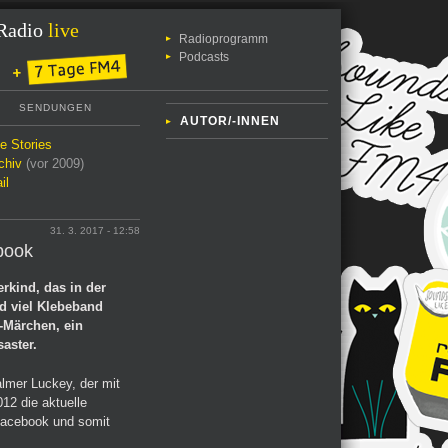
Radio
live
Radioprogramm
Podcasts
SENDUNGEN
AUTOR/-INNEN
le Stories
chiv
(vor 2009)
il
31. 3. 2017 - 12:58
book
rkind, das in der
d viel Klebeband
p-Märchen, ein
aster.
lmer Luckey, der mit
12 die aktuelle
 Facebook und somit