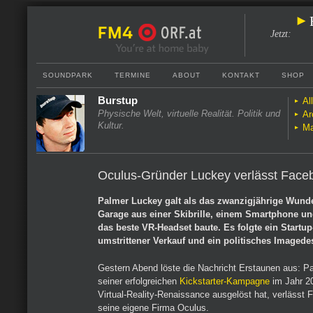
Jetzt
:
SOUNDPARK
TERMINE
ABOUT
KONTAKT
SHOP
Burstup
Al
Physische Welt, virtuelle Realität. Politik und
Ar
Kultur.
Ma
Oculus-Gründer Luckey verlässt Face
Palmer Luckey galt als das zwanzigjährige Wunde
Garage aus einer Skibrille, einem Smartphone un
das beste VR-Headset baute. Es folgte ein Startu
umstrittener Verkauf und ein politisches Imagedes
Gestern Abend löste die Nachricht Erstaunen aus: Pa
seiner erfolgreichen
Kickstarter-Kampagne
im Jahr 20
Virtual-Reality-Renaissance ausgelöst hat, verlässt
seine eigene Firma Oculus.