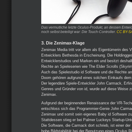
Das vermutliche letzte Oculus-Produkt, an dessen Entw
noch selbst beteiligt war: Die Touch-Controller.
CC BY-SA
3. Die Zenimax-Klage
Zenimax Media tritt vor allem als Eigentümerin des V
Entwicklers Bethesda in Erscheinung. Die Holdingges
Entwicklerstudios und Marken ein und besitzt deshal
Rechte an Spieleserien wie The Elder Scrolls (Skyrim 
Auch das Spielestudio id Software und die Rechte an
Doom gehören aufgrund eines solchen Einkaufs dem
Der legendäre Spiele-Entwickler John Carmack, Erfi
Genres und Gründer von id, wurde auf diese Weise z
Zenimax.
Aufgrund der beginnenden Renaissance der VR-Techn
entschloss sich das Programmier-Genie John Carmac
Zenimax und somit sein eigenes Baby id Software zu
Stattdessen stieg er bei Palmer Luckeys Startup-Un
Die Software, die Carmack dort schrieb, ist einer der
hohe Bildstabilität bei der Benutzung eines Oculus Ri