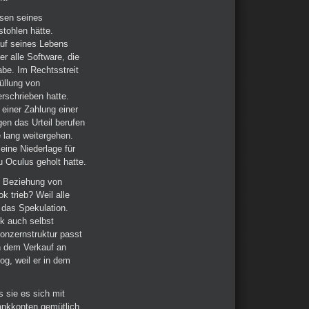
sen seines
tohlen hätte.
auf seines Lebens
r alle Software, die
abe. Im Rechtsstreit
üllung von
rschrieben hatte.
 einer Zahlung einer
en das Urteil berufen
e lang weitergehen.
eine Niederlage für
 Oculus geholt hatte.
ie Beziehung von
 trieb? Weil alle
t das Spekulation.
k auch selbst
Konzernstruktur passt
ch dem Verkauf an
og, weil er in dem
 sie es sich mit
Bankkonten gemütlich