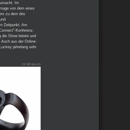
ursacht. Im
 Image von dem eines
ers zu dem des
 und
em Zeitpunkt. Am
 Connect"-Konferenz,
 die Show leitete und
. Auch aus der Online-
Luckey jahrelang sehr
CC BY-SA 4.0