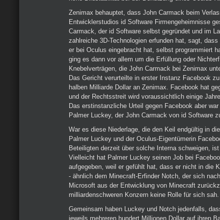
Zenimax behauptet, dass John Carmack beim Verlas
Entwicklerstudios id Software Firmengeheimnisse ges
Carmack, der id Software selbst gegründet und im L
zahlreiche 3D-Technologien erfunden hat, sagt, dass e
er bei Oculus eingebracht hat, selbst programmiert h
ging es dann vor allem um die Erfüllung oder Nichterf
Knebelverträgen, die John Carmack bei Zenimax unte
Das Gericht verurteilte in erster Instanz Facebook zu
halben Milliarde Dollar an Zenimax. Facebook hat geg
und der Rechtsstreit wird voraussichtlich einige Jahr
Das erstinstanzliche Urteil gegen Facebook aber war 
Palmer Luckey, der John Carmack von id Software zu
War es diese Niederlage, die den Keil endgültig in d
Palmer Luckey und der Oculus-Eigentümerin Facebook
Beteiligten derzeit über solche Interna schweigen, is
Vielleicht hat Palmer Luckey seinen Job bei Faceboo
aufgegeben, weil er gefühlt hat, dass er nicht in die 
- ähnlich dem Minecraft-Erfinder Notch, der sich na
Microsoft aus der Entwicklung von Minecraft zurückz
milliardenschweren Konzern keine Rolle für sich sah.
Gemeinsam haben Luckey und Notch jedenfalls, dass
jeweils mehreren hundert Millionen Dollar auf ihren 