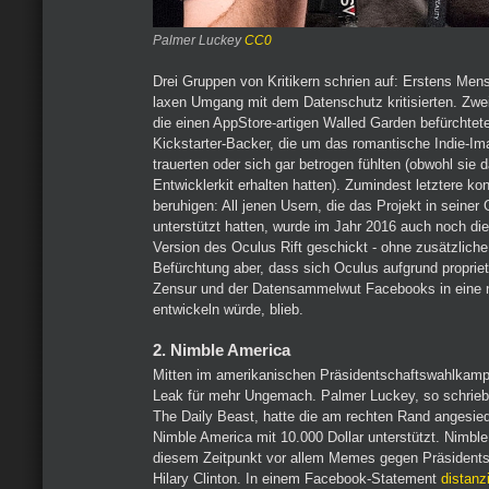
Palmer Luckey
CC0
Drei Gruppen von Kritikern schrien auf: Erstens Me
laxen Umgang mit dem Datenschutz kritisierten. Zwei
die einen AppStore-artigen Walled Garden befürchtete
Kickstarter-Backer, die um das romantische Indie-Im
trauerten oder sich gar betrogen fühlten (obwohl sie
Entwicklerkit erhalten hatten). Zumindest letztere k
beruhigen: All jenen Usern, die das Projekt in seiner
unterstützt hatten, wurde im Jahr 2016 auch noch di
Version des Oculus Rift geschickt - ohne zusätzliche
Befürchtung aber, dass sich Oculus aufgrund propriet
Zensur und der Datensammelwut Facebooks in eine 
entwickeln würde, blieb.
2. Nimble America
Mitten im amerikanischen Präsidentschaftswahlkampf
Leak für mehr Ungemach. Palmer Luckey, so schrie
The Daily Beast, hatte die am rechten Rand angesied
Nimble America mit 10.000 Dollar unterstützt. Nimble
diesem Zeitpunkt vor allem Memes gegen Präsidents
Hilary Clinton. In einem Facebook-Statement
distanz