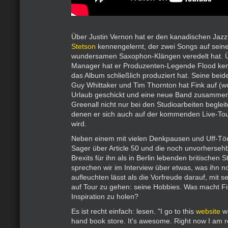
Über Justin Vernon hat er den kanadischen Jaz
Stetson
kennengelernt, der zwei Songs auf seiner
wundersamen Saxophon-Klängen veredelt hat. 
Manager hat er Produzenten-Legende Flood ken
das Album schließlich produziert hat. Seine beid
Guy Whittaker und Tim Thornton hat Fink auf (w
Urlaub geschickt und eine neue Band zusammenge
Greenall nicht nur bei den Studioarbeiten begleit
denen er sich auch auf der kommenden Live-Tou
wird.
Neben einem mit vielen Denkpausen und Uff-Tön
Sager über Article 50 und die noch unvorherseh
Brexits für ihn als in Berlin lebenden britischen 
sprechen wir im Interview über etwas, was ihn 
aufleuchten lässt als die Vorfreude darauf, mit
auf Tour zu gehen: seine Hobbies. Was macht Fi
Inspiration zu holen?
Es ist recht einfach: lesen. "I go to this
website
wh
hand book store. It's awesome. Right now I am r