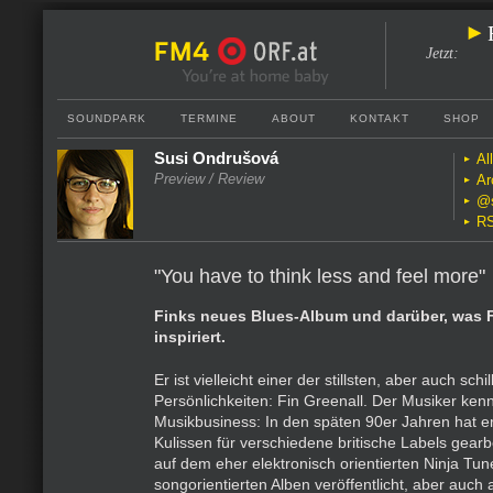
Jetzt
:
SOUNDPARK
TERMINE
ABOUT
KONTAKT
SHOP
Susi Ondrušová
Al
Preview / Review
Ar
@
R
"You have to think less and feel more"
Finks neues Blues-Album und darüber, was F
inspiriert.
Er ist vielleicht einer der stillsten, aber auch schi
Persönlichkeiten: Fin Greenall. Der Musiker kenn
Musikbusiness: In den späten 90er Jahren hat er
Kulissen für verschiedene britische Labels gearbe
auf dem eher elektronisch orientierten Ninja Tun
songorientierten Alben veröffentlicht, aber auch 