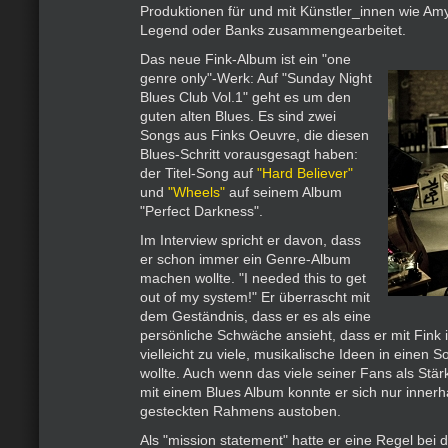
Produktionen für und mit Künstler_innen wie A
Legend oder Banks zusammengearbeitet.
Das neue Fink-Album ist ein "one
genre only"-Werk: Auf "Sunday Night
Blues Club Vol.1" geht es um den
guten alten Blues. Es sind zwei
Songs aus Finks Oeuvre, die diesen
Blues-Schritt vorausgesagt haben:
der Titel-Song auf
"Hard Believer"
und
"Wheels"
auf seinem Album
"Perfect Darkness".
Im Interview spricht er davon, dass
er schon immer ein Genre-Album
machen wollte. "I needed this to get
out of my system!" Er überrascht mit
dem Geständnis, dass er es als eine
persönliche Schwäche ansieht, dass er mit Fink 
vielleicht zu viele, musikalische Ideen in einen 
wollte. Auch wenn das viele seiner Fans als St
mit einem Blues Album konnte er sich nur innerh
gesteckten Rahmens austoben.
Als "mission statement" hatte er eine Regel bei d