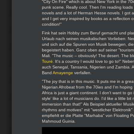
"City On Fire" which is about New York in the 70i
punk scene. Really cool. Then I'm reading loads 
novels and a lot of Herman Hesse novels. I got a
and I get very inspired by books as a reflection 
condition!"
Fink hat sein Hobby zum Beruf gemacht und pla
Urlaub nach seinen musikalischen Vorlieben: N
und sich auf die Spuren von Musik bewegen, die
begeistert haben. Ganz oben auf seiner "tourism 
Mali. "The music – obviously! The desert. The b
Touré
. It's a country I would love to go to!" Neb
auch Senegal, Tansania, Nigerien und Zambia. Akt
Band
Amayenge
verfallen.
"The joy that is in this music. It puts me in a great
Nigerian Afrobeat from the 70ies and I'm hoping t
Africa is just a giant continent. I don't want to go 
style' like a lot of musicians do. I'd like a little bi
immersion than that!" Als Beispiel aktueller Musik
rhythms and motives" mit "westlicher Elektronik
empfiehlt er die Platte "Marhaba" von Floating 
Mahmoud Guinia.