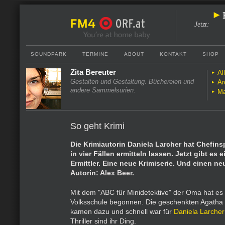
Jetzt
:
SOUNDPARK
TERMINE
ABOUT
KONTAKT
SHOP
Zita Bereuter
Al
Gestalten und Gestaltung. Büchereien und
Ar
andere Sammelsurien.
Ma
So geht Krimi
Die Krimiautorin Daniela Larcher hat Chefins
in vier Fällen ermitteln lassen. Jetzt gibt es
Ermittler. Eine neue Krimiserie. Und einen n
Autorin: Alex Beer.
Mit dem "ABC für Minidetektive" der Oma hat es b
Volksschule begonnen. Die geschenkten Agatha C
kamen dazu und schnell war für
Daniela Larcher
Thriller sind ihr Ding.