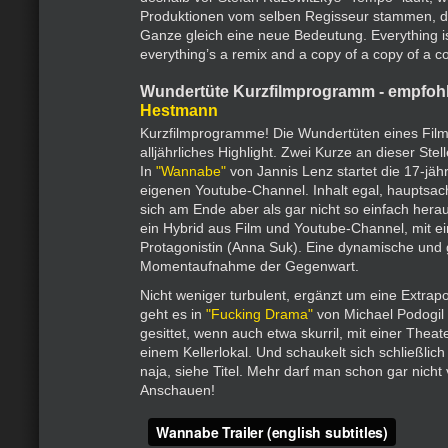
Produktionen vom selben Regisseur stammen, 
Ganze gleich eine neue Bedeutung. Everything is
everything’s a remix and a copy of a copy of a c
Wundertüte Kurzfilmprogramm - empfoh
Hestmann
Kurzfilmprogramme! Die Wundertüten eines Filmf
alljährliches Highlight. Zwei Kurze an dieser Stel
In
"Wannabe"
von Jannis Lenz startet die 17-jäh
eigenen Youtube-Channel. Inhalt egal, hauptsac
sich am Ende aber als gar nicht so einfach hera
ein Hybrid aus Film und Youtube-Channel, mit e
Protagonistin (Anna Suk). Eine dynamische und
Momentaufnahme der Gegenwart.
Nicht weniger turbulent, ergänzt um eine Extrapo
geht es in
"Fucking Drama"
von Michael Podogil 
gesittet, wenn auch etwa skurril, mit einer Thea
einem Kellerlokal. Und schaukelt sich schließli
naja, siehe Titel. Mehr darf man schon gar nic
Anschauen!