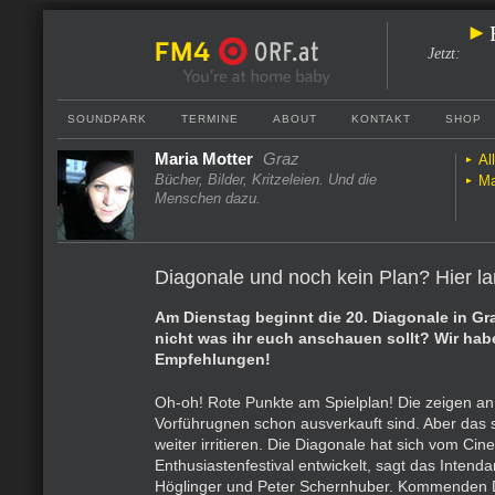
Jetzt
:
SOUNDPARK
TERMINE
ABOUT
KONTAKT
SHOP
Maria Motter
Graz
Al
Bücher, Bilder, Kritzeleien. Und die
Ma
Menschen dazu.
Diagonale und noch kein Plan? Hier la
Am Dienstag beginnt die 20. Diagonale in Gra
nicht was ihr euch anschauen sollt? Wir habe
Empfehlungen!
Oh-oh! Rote Punkte am Spielplan! Die zeigen an
Vorführugnen schon ausverkauft sind. Aber das s
weiter irritieren. Die Diagonale hat sich vom Ci
Enthusiastenfestival entwickelt, sagt das Inten
Höglinger und Peter Schernhuber. Kommenden D