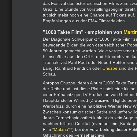
das Festival des österreichischen Films zum zwa
Graz. Eine Stunde vor Vorstellungsbeginn direkt 
tut sich meist noch eine Chance auf Tickets auf
Empfehlungen aus der FM4-Filmredaktion.
"1000 Takte Film" - empfohlen von
Marti
Der Diagonale Schwerpunkt "1000 Takte Film" z
bewegende Bilder, die von österreichischer Popm
50 Jahren gemacht wurden. Viele vergessene un
Filmschätze aus den ORF- und Filmarchiven, kur
Trashaktivist Paul Poet oder Robert Rotifer sind
Lang, Rainhard Fendrich oder
Chuzpe
sind die 
Schau.
Apropos Chuzpe, deren Album "1000 Takte Tan
der Reihe und just diese Platte spielt eine kleine
einer Frühachtziger TV-Produktion von Günther 
Hauptdarsteller Wilfried (Ziwuiziwui, Highdelbeer
Werbefuzzi durch eine halbfiktive Wiener New 
Zwischen konsumkritischer Satire und unfreiwilli
Jahre-Fernsehspielästhetik bleibt da kein Auge 
nachher hilft ein Cocktail (eventuell ein „Kaptag
Film
"Malaria"
?) bei der Verarbeitung dieser Pet
Giftschrank des Fernseharchivs.