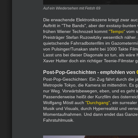
Auf ein Wiedersehen mit Fetish 69
Die erwachende Elektronikszene kriegt zwar auc
Auftritt in "The Bands", aber der exstasy-bunten
frühen Wiener Technozeit kommt
"Tempo"
vom s
Preisträger Stefan Ruzowitzky wesentlich näher.
quietschende Fahrradbotenfilm im Gazometermil
von Pulsinger/Tunakan steht bei 1000 Takte Fi
Lasst uns bei dieser Diagonale so tun, als wäre 
Xaver Hutter doch ein richtiger Teenie-Filmstar
Post-Pop-Geschichten - empfohlen von
Post-Pop-Geschichten: Ein Zug fährt durch die 
Metropole Tokyo, die Kamera ist mittendrin. Es gib
nur Weg. Vorwärtsbewegen, eben, und es geht i
Passenderweise heißt der Kurzfilm des österrei
Wolfgang Möstl auch
"Durchgang"
, ein surreale
Musik und Visuals, durch Hyperrealität und ver
Momentaufnahmen. Und dann endet das Ganze 
Fahrstuhlmusik.