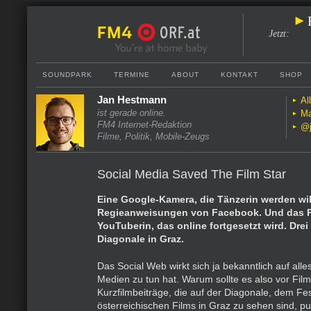
Jetzt
:
SOUNDPARK
TERMINE
ABOUT
KONTAKT
SHOP
Jan Hestmann
Al
ist gerade online.
Ma
FM4 Internet-Redaktion
@j
Filme, Politik, Mobile-Zeugs
Social Media Saved The Film Star
Eine Google-Kamera, die Tänzerin werden wil
Regieanweisungen von Facebook. Und das Po
YouTuberin, das online fortgesetzt wird. Drei
Diagonale in Graz.
Das Social Web wirkt sich ja bekanntlich auf alle
Medien zu tun hat. Warum sollte es also vor Fil
Kurzfilmbeiträge, die auf der Diagonale, dem Fes
österreichischen Films in Graz zu sehen sind, p