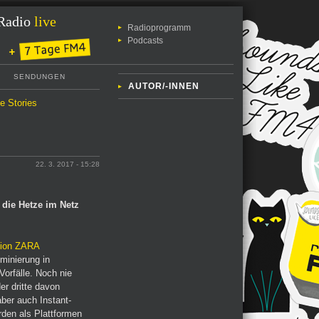
Radio
live
Radioprogramm
Podcasts
SENDUNGEN
AUTOR/-INNEN
le Stories
22. 3. 2017 - 15:28
 die Hetze im Netz
tion ZARA
minierung in
Vorfälle. Noch nie
er dritte davon
aber auch Instant-
den als Plattformen