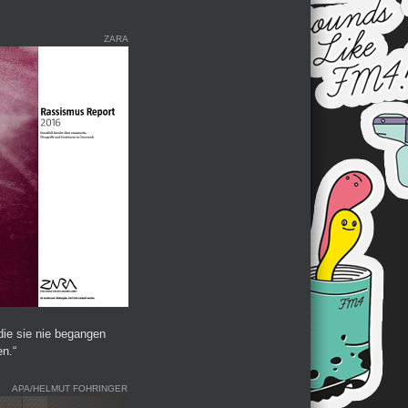
ZARA
die sie nie begangen
n.“
APA/HELMUT FOHRINGER