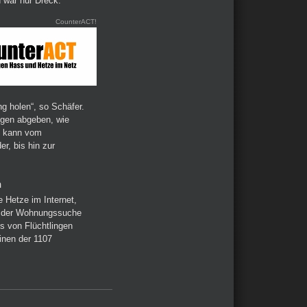
 war nur Dreck.“
CounterACT!
ng holen“, so Schäfer.
gen abgeben, wie
s kann vom
r, bis hin zur
n
 Hetze im Internet,
i der Wohnungssuche
 von Flüchtlingen
inen der 1107