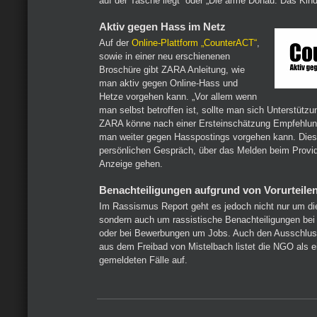
auf der Tasche liegt“ oder „Die arme Donau. Das Kind
Aktiv gegen Hass im Netz
Auf der
Online-Plattform „CounterACT“
,
sowie in einer neu erschienenen
Broschüre gibt ZARA Anleitung, wie
man aktiv gegen Online-Hass und
Hetze vorgehen kann. „Vor allem wenn
man selbst betroffen ist, sollte man sich Unterstützu
ZARA könne nach einer Ersteinschätzung Empfehlun
man weiter gegen Hasspostings vorgehen kann. Die
persönlichen Gespräch, über das Melden beim Provide
Anzeige gehen.
Benachteiligungen aufgrund von Vorurteile
Im Rassismus Report geht es jedoch nicht nur um die
sondern auch um rassistische Benachteiligungen be
oder bei Bewerbungen um Jobs. Auch den Ausschluss
aus dem Freibad von Mistelbach listet die NGO als e
gemeldeten Fälle auf.