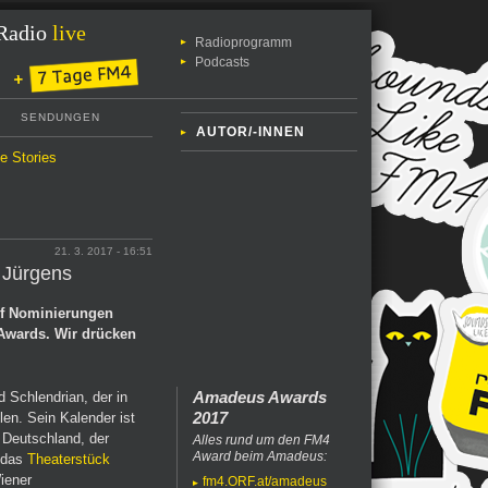
Radio
live
Radioprogramm
Podcasts
SENDUNGEN
AUTOR/-INNEN
le Stories
21. 3. 2017 - 16:51
 Jürgens
nf Nominierungen
 Awards. Wir drücken
Amadeus Awards
 Schlendrian, der in
2017
len. Sein Kalender ist
, Deutschland, der
Alles rund um den FM4
Award beim Amadeus:
 das
Theaterstück
iener
fm4.ORF.at/amadeus