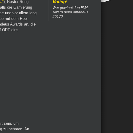
Voting!
a“
), Bester Song
falls die Garnierung
Wer gewinnt den FM4
Award beim Amadeus
art und vor allem lang
2017?
equo mit dem Pop-
adeus Awards an, die
uf ORF eins
rt sein, um
ang zu nehmen. An