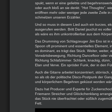
spukt, wenn er eine geliebte und begehrenswert
oder auch bloß an sie denkt. "Hot Thoughts", wi
eröffnen mehr oder weniger jede zweite Zeile in
schmelzen unseren Erzähler.
Und so muss in diesem Lied auch ein kurzes, ek
ausgerufen werden. Britt Daniel jauchzt es volle
als wäre es ihm unkontrollierbar aus dem Körper
Das Drumming von Schlagzeuger Jim Eno ist in
Spoon oft prominent und essentielles Element, i
es dominant, es trägt das Stück. Weiter, weiter, 
Vorwärtsbewegung, Richtung Dancefloor oder vie
Richtung Schlafzimmer. Schlank, knackig, dünn, 
Elan und Verve. Ein spröder Funk, der in den Fü
Auch die Gitarre arbeitet konzentriert, störrisch
so als ob der politische Disco-Postpunk der Gan
und körperlichem Begehren geküsst worden wär
Dazu hat Producer und Experte für Zuckerschoc
Friemann Streicher und Glöckchenklang arrangie
das Stück nie überfrachtet oder süßlich zugemüllt
Fett.