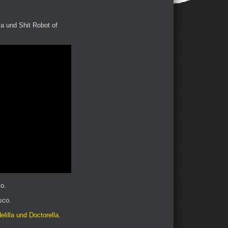
a und Shit Robot of
co.
sco.
lilla und Doctorella.