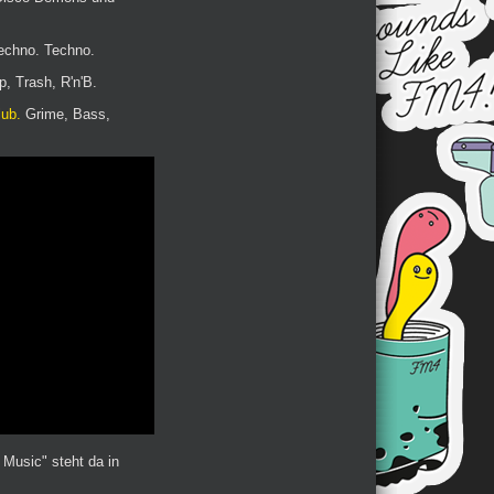
chno. Techno.
p, Trash, R'n'B.
lub.
Grime, Bass,
 Music" steht da in