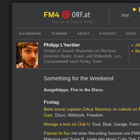
Jetzt
:
SOUNDPARK
TERMINE
ABOUT
KONTAKT
SHOP
Philipp L'heritier
Al
Ocean of Sound: Rauschen im Rechner,
Ma
konkrete Beats, Kraut- und Rübenfolk, von
Computerwelt nach Funky Town.
Something for the Weekend
Ausgehtipps. Fire in the Disco.
Freitag
Beim immer superen Zirkus Maximus im celeste ist P
Gast.
Disco, Wildstyle, Freedom.
Menage a trois im Club U.
Soul, Beat, Garage, French
Partout im fluc
mit einer Recording Session von FM
Makossa und Sugar B, sowie den Hosts Curly Sue,