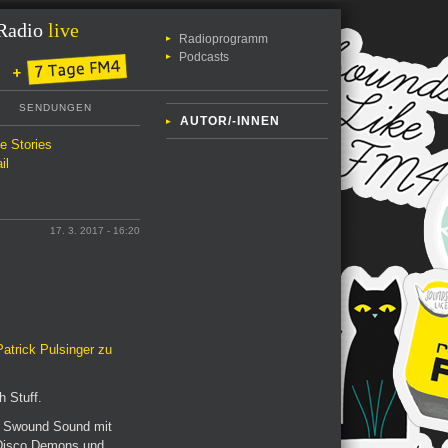
Radio
live
Radioprogramm
Podcasts
SENDUNGEN
AUTOR/-INNEN
le Stories
il
17. 3. 2017 - 16:20
atrick Pulsinger zu
 Stuff.
4 Swound Sound mit
 Disco Demons und