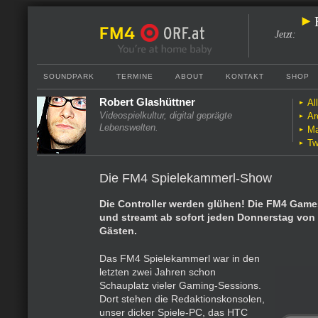
Jetzt
:
SOUNDPARK
TERMINE
ABOUT
KONTAKT
SHOP
Robert Glashüttner
Al
Videospielkultur, digital geprägte
Ar
Lebenswelten.
Ma
Tw
Die FM4 Spielekammerl-Show
Die Controller werden glühen! Die FM4 Game
und streamt ab sofort jeden Donnerstag von 1
Gästen.
Das FM4 Spielekammerl war in den
letzten zwei Jahren schon
Schauplatz vieler Gaming-Sessions.
Dort stehen die Redaktionskonsolen,
unser dicker Spiele-PC, das HTC