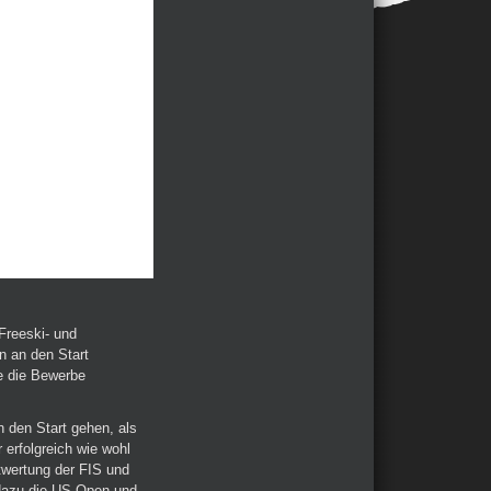
Freeski- und
 an den Start
e die Bewerbe
 den Start gehen, als
 erfolgreich wie wohl
twertung der FIS und
 dazu die US Open und