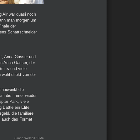
g Air wär quasi noch
 kann man morgen um
inale der
ens Schattschneider
it, Anna Gasser und
nn Anna Gasser, der
mits und viele
wohl direkt von der
chauwinkl die
um die immer wieder
pter Park, viele
 Battle ein Elite
geld, die familiäre
n auch das Format
Simon Welebil / FM4