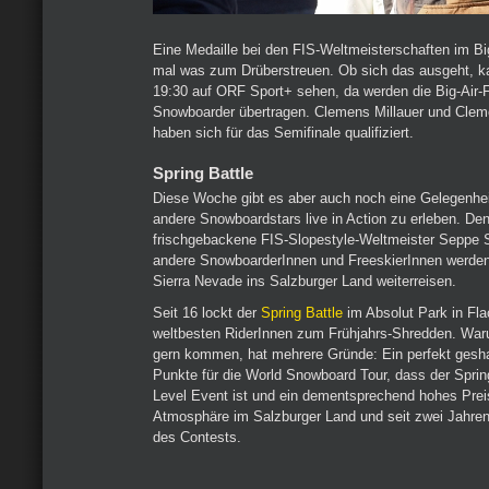
Eine Medaille bei den FIS-Weltmeisterschaften im Bi
mal was zum Drüberstreuen. Ob sich das ausgeht,
19:30 auf ORF Sport+ sehen, da werden die Big-Air-F
Snowboarder übertragen. Clemens Millauer und Clem
haben sich für das Semifinale qualifiziert.
Spring Battle
Diese Woche gibt es aber auch noch eine Gelegenhe
andere Snowboardstars live in Action zu erleben. De
frischgebackene FIS-Slopestyle-Weltmeister Seppe S
andere SnowboarderInnen und FreeskierInnen werden 
Sierra Nevade ins Salzburger Land weiterreisen.
Seit 16 lockt der
Spring Battle
im Absolut Park in Fla
weltbesten RiderInnen zum Frühjahrs-Shredden. War
gern kommen, hat mehrere Gründe: Ein perfekt gesha
Punkte für die World Snowboard Tour, dass der Spring
Level Event ist und ein dementsprechend hohes Preis
Atmosphäre im Salzburger Land und seit zwei Jahre
des Contests.