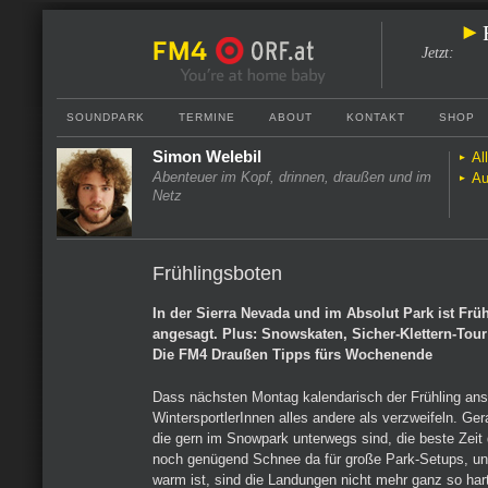
Jetzt
:
SOUNDPARK
TERMINE
ABOUT
KONTAKT
SHOP
Simon Welebil
Al
Abenteuer im Kopf, drinnen, draußen und im
Au
Netz
Frühlingsboten
In der Sierra Nevada und im Absolut Park ist Fr
angesagt. Plus: Snowskaten, Sicher-Klettern-Tou
Die FM4 Draußen Tipps fürs Wochenende
Dass nächsten Montag kalendarisch der Frühling anst
WintersportlerInnen alles andere als verzweifeln. Gerad
die gern im Snowpark unterwegs sind, die beste Zeit 
noch genügend Schnee da für große Park-Setups, un
warm ist, sind die Landungen nicht mehr ganz so har