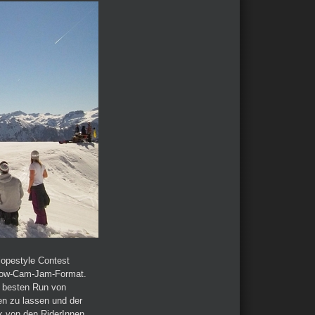
lopestyle Contest
llow-Cam-Jam-Format.
n besten Run von
ten zu lassen und der
k von den RiderInnen,