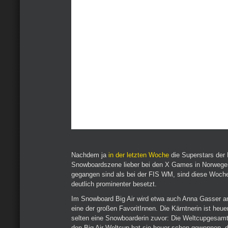
Nachdem ja
in der letzten Woche
die Superstars der 
Snowboardszene lieber bei den X Games in Norwegen
gegangen sind als bei der FIS WM, sind diese Woch
deutlich prominenter besetzt.
Im Snowboard Big Air wird etwa auch Anna Gasser an
eine der großen FavoritInnen. Die Kärntnerin ist heuer
selten eine Snowboarderin zuvor: Die Weltcupgesam
den Big Air Weltcup hat sie heuer schon gewonnen,