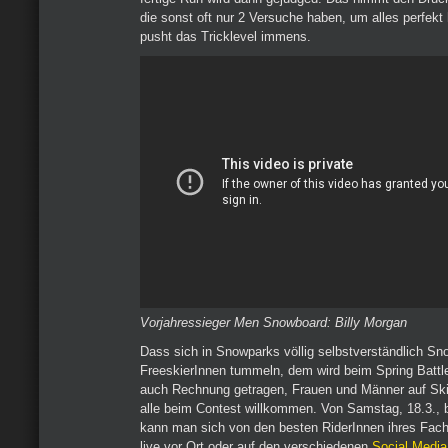
die sonst oft nur 2 Versuche haben, um alles perfe
pusht das Tricklevel immens.
Vorjahressieger Men Snowboard: Billy Morgan
Dass sich in Snowparks völlig selbstverständlich S
FreeskierInnen tummeln, dem wird beim Spring Battle
auch Rechnung getragen, Frauen und Männer auf Sk
alle beim Contest willkommen. Von Samstag, 18.3., b
kann man sich von den besten RiderInnen ihres Fachs
live vor Ort oder auf den verschiedenen
Social Media