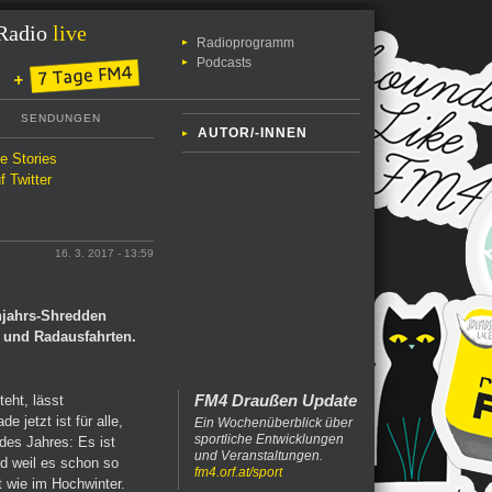
Radio
live
Radioprogramm
Podcasts
SENDUNGEN
AUTOR/-INNEN
le Stories
f Twitter
16. 3. 2017 - 13:59
ühjahrs-Shredden
r und Radausfahrten.
FM4 Draußen Update
eht, lässt
e jetzt ist für alle,
Ein Wochenüberblick über
sportliche Entwicklungen
des Jahres: Es ist
und Veranstaltungen.
d weil es schon so
fm4.orf.at/sport
t wie im Hochwinter.