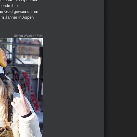
nende ihre
sie Gold gewonnen, im
 im Jänner in Aspen
Simon Welebil / FM4