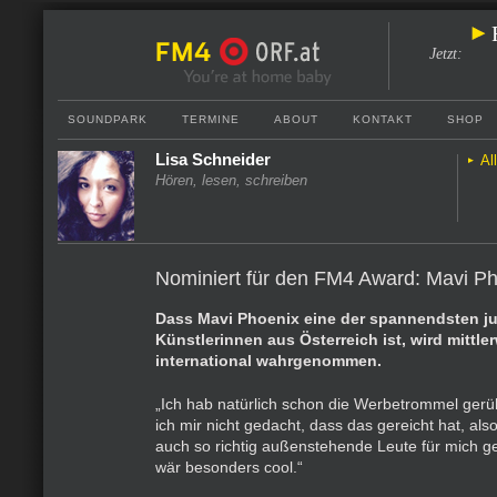
Jetzt
:
SOUNDPARK
TERMINE
ABOUT
KONTAKT
SHOP
Lisa Schneider
Al
Hören, lesen, schreiben
Nominiert für den FM4 Award: Mavi P
Dass Mavi Phoenix eine der spannendsten j
Künstlerinnen aus Österreich ist, wird mittle
international wahrgenommen.
„Ich hab natürlich schon die Werbetrommel gerüh
ich mir nicht gedacht, dass das gereicht hat, also
auch so richtig außenstehende Leute für mich g
wär besonders cool.“