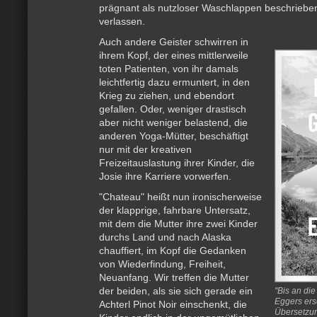
prägnant als nutzloser Waschlappen beschrieben
verlassen.
Auch andere Geister schwirren in
ihrem Kopf, der eines mittlerweile
toten Patienten, von ihr damals
leichtfertig dazu ermuntert, in den
Krieg zu ziehen, und ebendort
gefallen. Oder, weniger drastisch
aber nicht weniger belastend, die
anderen Yoga-Mütter, beschäftigt
nur mit der kreativen
Freizeitauslastung ihrer Kinder, die
Josie ihre Karriere vorwerfen.
"Chateau" heißt nun ironischerweise
der klapprige, fahrbare Untersatz,
mit dem die Mutter ihre zwei Kinder
durchs Land und nach Alaska
chauffiert, im Kopf die Gedanken
von Wiederfindung, Freiheit,
Neuanfang. Wir treffen die Mutter
der beiden, als sie sich gerade ein
"Bis an di
Eggers ersc
Achterl Pinot Noir einschenkt, die
Übersetzun