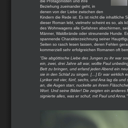
die Protagonisten und ihre
Beziehung zueinander geht, in
denen von der Liebe zwischen den
Kindern die Rede ist. Es ist nicht die inhaltlich
dieser Roman lebt, vielmehr scheint es so, als kö
des Wohnwagens alle Gefahren abschirmen, sei
Männer, Waldbrände oder streunende Hunde. Es 
spannende Charakterzeichnung seiner Hauptfigur
Seiten so rasch lesen lassen, deren Fehlen ger
kommerziell sehr erfolgreichen Romanen oft be
"Die abgöttische Liebe des Jungen zu ihr war so
ein, zwei, drei Jahre alt war, wollte Paul unbeding
Bett zu bringen, und erfand jeden Abend ein neu
sie in den Schlaf zu singen. […] Er war wirklich e
Lyriker mit vier, fünf, sechs, und Ana lag da un
an, die Augen starr, nuckelte an ihrem Fläschch
Wort. Und seine Bilder! Die zeigten ein anderes
signierte alles, was er schuf, mit Paul und Anna."