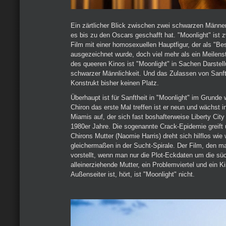
Ein zärtlicher Blick zwischen zwei schwarzen Männer
es bis zu den Oscars geschafft hat. "Moonlight" ist 
Film mit einer homosexuellen Hauptfigur, der als "Bes
ausgezeichnet wurde, doch viel mehr als ein Meilens
des queeren Kinos ist "Moonlight" in Sachen Darstel
schwarzer Männlichkeit. Und das Zulassen von Sanft
Konstrukt bisher keinen Platz.
Überhaupt ist für Sanftheit in "Moonlight" im Grunde 
Chiron das erste Mal treffen ist er neun und wächst i
Miamis auf, der sich fast boshafterweise Liberty City
1980er Jahre. Die sogenannte Crack-Epidemie greift
Chirons Mutter (Naomie Harris) dreht sich hilflos wie
gleichermaßen in der Sucht-Spirale. Der Film, den m
vorstellt, wenn man nur die Plot-Eckdaten um die süc
alleinerziehende Mutter, ein Problemviertel und ein K
Außenseiter ist, hört, ist "Moonlight" nicht.