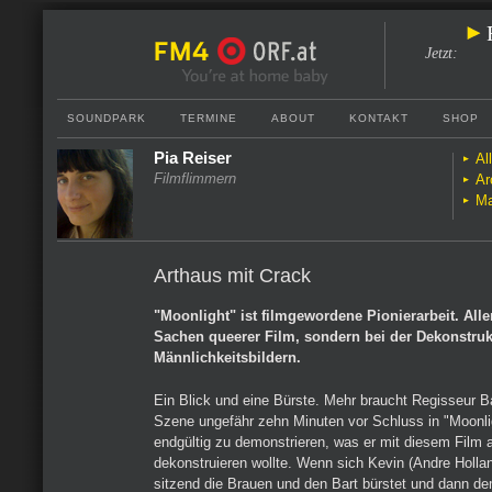
Jetzt
:
SOUNDPARK
TERMINE
ABOUT
KONTAKT
SHOP
Pia Reiser
Al
Filmflimmern
Ar
Ma
Arthaus mit Crack
"Moonlight" ist filmgewordene Pionierarbeit. Alle
Sachen queerer Film, sondern bei der Dekonstruk
Männlichkeitsbildern.
Ein Blick und eine Bürste. Mehr braucht Regisseur Ba
Szene ungefähr zehn Minuten vor Schluss in "Moonli
endgültig zu demonstrieren, was er mit diesem Film 
dekonstruieren wollte. Wenn sich Kevin (Andre Holla
sitzend die Brauen und den Bart bürstet und dann d