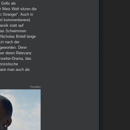
Grills als
 Weis Welt sitzen die
o Stranger". Auch in
ert kommentierend,
ssik statt auf
n das Schwimmen
Nicholas Britell lange
tzt nach der
 geworden. Denn
über deren Relevanz
nseiter-Drama, das
rzisstische
kann man auch als
Thimfilm