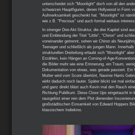
unterscheidet sich "Moonlight" doch von all den ande
schwarzen Hauptfiguren, denen Hollywood in Form v
Aufmerksamkeit geschenkt hat. "Moonlight" ist näml
wie z.B. "Precious" und auch formal weitaus interess
In strenger Drei-Akt-Struktur, die drei Kapitel sind 
und Einblendung der Titel "Little", "Chiron" und schlie
voneinander getrennt, sehen wir Chiron als Neunjähri
Teenager und schließlich als jungen Mann. Innerhalb
strukturellen Dreiteilung erlaubt sich "Moonlight" aber
Erzählen, kein Hängen an Coming-of-Age-Konventione
die Bilder mehr wie eine Erinnerung, ein Traum, wenig
Dokumentation von etwas, was gerade passiert. Ein
Mutter wird vom Score übertönt, Naomie Harris Gebrül
wirkt dadurch noch lauter. Später blickt sie mal einf
und ganz direkt bläst auch Kevin mal den Rauch eine
Richtung Publikum. Diese Close Ups eingetaucht in k
rausgelöst einer rein dem Plot dienenden Inszenieru
großstädtischen Einsamkeit von Edward Hoppers Bil
klassischem Indiekino.