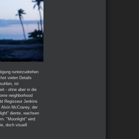
tigung runterzudrehen
hst vielen Details
suhlen, ist
eit - ohne aber in die
some neighborhood
bt Regisseur Jenkins
l Alvin McCraney, der
ight" diente, wachsen
rn. "Moonlight" wird
ie, doch visuell