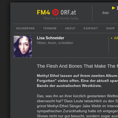
Jetzt
:
SOUNDPARK
TERMINE
ABOUT
KONTAKT
SHOP
Lisa Schneider
Al
Hören, lesen, schreiben
The Flesh And Bones That Make The 
Methyl Ethel lassen auf ihrem zweiten Album 
Forgotten" vieles offen. Eine der aktuell sp
Bands der australischen Westküste.
Das, was ihn an ihrer kürzlich gestarteten Weltt
überrascht hat? Dass Leute tatsächlich zu den
grinst Methyl-Ethel-Sänger Jake Webb im Intervi
sympathischen Zurückhaltung halte ich entgegen
Shows nicht nur gut besucht, sondern sogar ausv