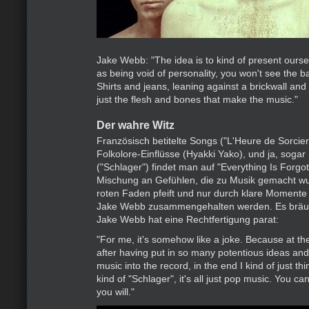
Jake Webb: "The idea is to kind of present ourse
as being void of personality, you won't see the 
Shirts and jeans, leaning against a brickwall and 
just the flesh and bones that make the music."
Der wahre Witz
Französisch betitelte Songs ("L'Heure de Sorcier
Folkolore-Einflüsse (Hyakki Yako), und ja, sogar
("Schlager") findet man auf "Everything Is Forgot
Mischung an Gefühlen, die zu Musik gemacht wu
roten Faden pfeift und nur durch klare Momente 
Jake Webb zusammengehalten werden. Es bräuc
Jake Webb hat eine Rechtfertigung parat:
"For me, it's somehow like a joke. Because at th
after having put in so many potentious ideas an
music into the record, in the end I kind of just thin
kind of "Schlager", it's all just pop music. You ca
you will."