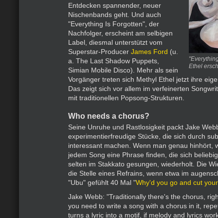
Entdecken spannender, neuer
Nischenbands geht. Und auch
"Everything Is Forgotten", der
Nachfolger, erscheint am selbigen
Label, diesmal unterstützt vom
Superstar-Producer
James Ford
(u.
"Everything
a. The Last Shadow Puppets,
Ethel ersch
Simian Mobile Disco). Mehr als sein
Vorgänger treten sich Methyl Ethel jetzt ihre ei
Das zeigt sich vor allem im verfeinerten Songwri
mit traditionellen Popsong-Strukturen.
Who needs a chorus?
Seine Unruhe und Rastlosigkeit packt Jake Webb
experimentierfreudige Stücke, die sich durch subt
interessant machen. Wenn man genau hinhört, w
jedem Song eine Phrase finden, die sich beliebig 
selten im Stakkato gesungen, wiederholt. Die Wie
die Stelle eines Refrains, wenn etwa im augensch
"Ubu" gefühlt 40 Mal "
Why'd you go and cut your
Jake Webb: "Traditionally there's the chorus, right
you need to write a song with a chorus in it, repet
turns a lyric into a motif, if melody and lyrics wor