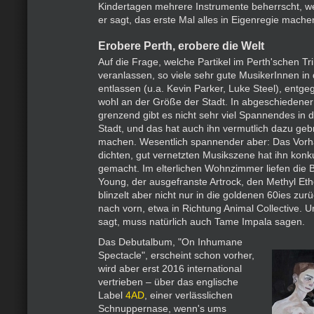
Kindertagen mehrere Instrumente beherrscht, wei
er sagt, das erste Mal alles in Eigenregie mache
Erobere Perth, erobere die Welt
Auf die Frage, welche Partikel im Perth'schen T
veranlassen, so viele sehr gute MusikerInnen in 
entlassen (u.a. Kevin Parker, Luke Steel), entgeg
wohl an der Größe der Stadt. In abgeschiedener
grenzend gibt es nicht sehr viel Spannendes in 
Stadt, und das hat auch ihn vermutlich dazu geb
machen. Wesentlich spannender aber: Das Vorh
dichten, gut vernetzten Musikszene hat ihn konk
gemacht. Im elterlichen Wohnzimmer liefen die B
Young, der ausgefranste Artrock, den Methyl Eth
blinzelt aber nicht nur in die goldenen 60ies zu
nach vorn, etwa in Richtung Animal Collective. 
sagt, muss natürlich auch Tame Impala sagen.
Das Debutalbum, "On Inhumane
Spectacle", erscheint schon vorher,
wird aber erst 2016 international
vertrieben – über das englische
Label
4AD
, einer verlässlichen
Schnuppernase, wenn's ums