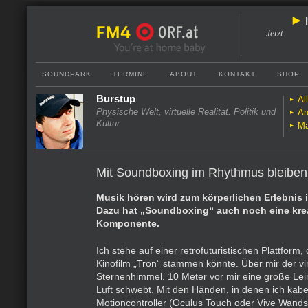
Jetzt
:
SOUNDPARK
TERMINE
ABOUT
KONTAKT
SHOP
Burstup
Al
Physische Welt, virtuelle Realität. Politik und
Ar
Kultur.
Ma
Mit Soundboxing im Rhythmus bleiben
Musik hören wird zum körperlichen Erlebnis in
Dazu hat „Soundboxing“ auch noch eine kre
Komponente.
Ich stehe auf einer retrofuturistischen Plattform
Kinofilm „Tron“ stammen könnte. Über mir der vir
Sternenhimmel. 10 Meter vor mir eine große Lei
Luft schwebt. Mit den Händen, in denen ich kabe
Motioncontroller (Oculus Touch oder Vive Wands)