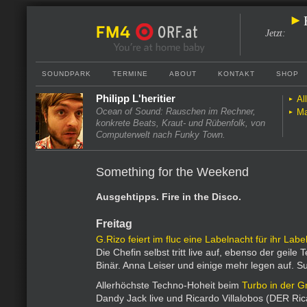
Jetzt
:
SOUNDPARK
TERMINE
ABOUT
KONTAKT
SHOP
Philipp L'heritier
Al
Ocean of Sound: Rauschen im Rechner,
Ma
konkrete Beats, Kraut- und Rübenfolk, von
Computerwelt nach Funky Town.
Something for the Weekend
Ausgehtipps. Fire in the Disco.
Freitag
G.Rizo feiert im fluc eine Labelnacht für ihr Labe
Die Chefin selbst tritt live auf, ebenso der geil
Binär. Anna Leiser und einige mehr legen auf. S
Allerhöchste Techno-Hoheit beim
Turbo in der Gr
Dandy Jack live und Ricardo Villalobos (DER Ri