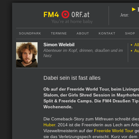
Jetzt
:
SOUNDPARK
TERMINE
ABOUT
KONTAKT
SHOP
Simon Welebil
Al
Abenteuer im Kopf, drinnen, draußen und im
Au
Netz
Dabei sein ist fast alles
Ob auf der Freeride World Tour, beim Livin
Slalom, der Girls Shred Session in Mayrhofe
Split & Freeride Camps. Die FM4 Draußen Tip
Wochenende.
Die Comeback-Story zum Mitfreuen schreibt di
Huber
. 2014 ist die Freeriderin aus Lech am Arl
Vizeweltmeisterin auf der
Freeride World Tour
ge
sie das Verletzungspech erwischt. Kurz vor dem