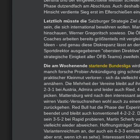
Berisha und der eingewechselte Meister scheiter
Phase dutzendfach am Abschluss. Auch deshalb 
Hinsicht verdiente Sieg erst im Elferschießen ei
Letztlich müsste die
Salzburger Strategie Ziel 
sein, die sich international bewähren wollen. Marc
hinschauen, Werner Gregoritsch sowieso. Die Ö
Coaches arbeiten bereits größtenteils mit vergl
Ideen - und genau diese Diskrepanz lässt an d
Sportdirektor ausgegebenen "obersten Direktive" 
strategische Einigkeit aller ÖFB-Teams) zweifeln
Die am Wochenende
startende Bundesliga
wird
manch forsche Probier-Ankündigung ging schnel
praktischer Kleinmut verloren - sich da vielleicht 
annähern. Die Mehrheit der Vereine bleibt auf 
2-3-1 bei Austria, Admira und leider auch Ried, 
picken. Mattersburg wird nach den interessant
wirren Vastic-Versuchsreihen wohl auch zu eine
zurückgehen. Red Bull hat die Phase der Exper
beendet und bleibt auch konventionell 4-2-2-2. 
sein 3-5-2 bei Rapid probieren, Martin Scherb vo
vielleicht wieder abweichen. Hoffnungsträger St
Variantenreichtum an, der auch ein 4-3-3 enthält
aber erst, wenn ich es sehe). Interessant könnte