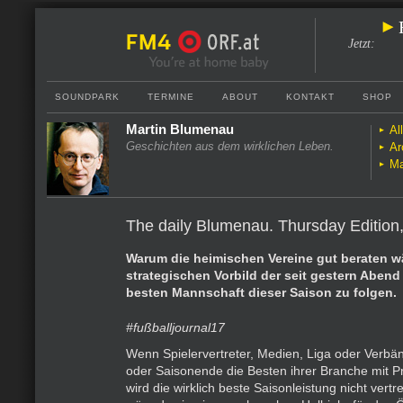
Jetzt
:
SOUNDPARK
TERMINE
ABOUT
KONTAKT
SHOP
Martin Blumenau
Al
Geschichten aus dem wirklichen Leben.
Ar
Ma
The daily Blumenau. Thursday Edition,
Warum die heimischen Vereine gut beraten w
strategischen Vorbild der seit gestern Aben
besten Mannschaft dieser Saison zu folgen.
#fußballjournal17
Wenn Spielervertreter, Medien, Liga oder Verb
oder Saisonende die Besten ihrer Branche mit P
wird die wirklich beste Saisonleistung nicht vertr