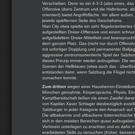
Verschieben. Denn so ein 4-3-3 (also eines, das 
Offensive übers Zentrum und die Halbräume, ab
orientiert) bietet Angriffsfläche. Vor allem außen,
jeweils spielfernen Seite des Geschehens.
Man City etwa spielte ein sehr flügelorientiertes 4
aufgestellten Dreier-Offensive und einem schnu
aufgefädeltem Dreier-Mittelfeld und beansprucht
dem ganzen Platz. Das (nicht nur durch Offensi
mit sofortiger Dopplung und permanenter Ballja
aggressive zentrumsorientierte Spiel der Salzbu
dieses Prinzip immer wieder aufzugeben. Die w
Szenen der Hellblauen (etwa auch das - überflü
entstanden dann, wenn Salzburg die Flügel nicht
zumachen konnte.
Zum dritten
wegen einer Hausherren-Einstellun
München gemahnte: Körpersprache, Physis, Ein
Kampfbereitschaft ließen nie einen Zweifel daran
von Kapitän Xaver Schlager diesbezüglich exzel
Salzburger in jeder Kategorie den Anspruch auf Su
Die altbekannte und altbackene österreichisch
sich in den meisten Bereichen quasi aufzugeben
Vorhinein unterlegen zu erachten und es dafür mi
erarbeiteten Skills zu versuchen (früher: bessere