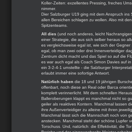
Koller-Zeiten: exzellentes Pressing, freches Umsc
nimmer.
Dier Salzburger U19 ging mit dem Anspruch ins 
allen Bereichen schlagen zu wollen. Also mit de
Spitzenteams.
All dies
(und noch anderes, leicht Nachrangige
einer Strategie, die aus sich selber heraus so al
es vergleichsweise egal ist, wie sich der Gegner p
egal, ob man zwei oder drei Innenverteidiger da
Zentrum dicht macht und das Spiel so auf die Flü
es war auch egal als Coach Simon Davies auf in 
ein 3-2-4-1 umstellte - die Salzburger Interpreta
erlaubt immer eine sofortige Antwort.
Natürlich haben
die 18 und 19 jährigen Bursc
offenbart, noch diese an Real oder Barca orientie
komplett verinnerlicht. Mit dem schnellen Herau
Balleroberungen klappt es manchmal nicht so gut,
geiler als reaktives Kontern. Manchmal lassen di
ihre Außenverteidiger zu alleine mit ihren jeweili
Manchmal lässt sich die Mannschaft noch von ge
anstecken. Manchmal steht der schöne Lupfer v
Torschuss. Und, natürlich: die Effektivität, die T