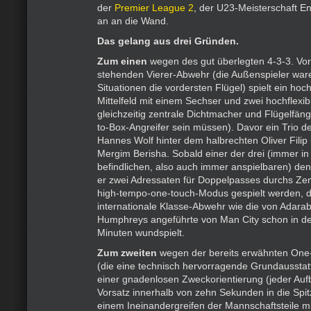
der
Premier League 2
, der U23-Meisterschaft E
an an die Wand.
Das gelang aus drei Gründen.
Zum einen
wegen des gut überlegten 4-3-3. Vor
stehenden Vierer-Abwehr (die Außenspieler ware
Situationen die vordersten Flügel) spielt ein hoch
Mittelfeld mit einem Sechser und zwei hochflexib
gleichzeitig zentrale Dichtmacher und Flügelfän
to-Box-Angreifer sein müssen). Davor ein Trio d
Hannes Wolf hinter dem halbrechten Oliver Filip
Mergim Berisha. Sobald einer der drei (immer 
befindlichen, also auch immer anspielbaren) de
er zwei Adressaten für Doppelpasses durchs Zen
high-tempo-one-touch-Modus gespielt werden, d
internationale Klasse-Abwehr wie die von Adara
Humphreys angeführte von Man City schon in de
Minuten wundspielt.
Zum zweiten
wegen der bereits erwähnten One-
(die eine technisch hervorragende Grundausstat
einer gnadenlosen Zweckorientierung (jeder Auf
Vorsatz innerhalb von zehn Sekunden in die Sp
einem Ineinandergreifen der Mannschaftsteile 