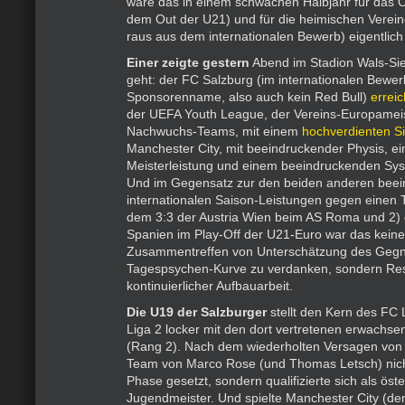
wäre das in einem schwachen Halbjahr für das
dem Out der U21) und für die heimischen Vereine
raus aus dem internationalen Bewerb) eigentlich
Einer zeigte gestern
Abend im Stadion Wals-Si
geht: der FC Salzburg (im internationalen Bewerb
Sponsorenname, also auch kein Red Bull)
erreic
der UEFA Youth League, der Vereins-Europameis
Nachwuchs-Teams, mit einem
hochverdienten S
Manchester City, mit beeindruckender Physis, ei
Meisterleistung und einem beeindruckenden Sy
Und im Gegensatz zur den beiden anderen bee
internationalen Saison-Leistungen gegen einen 
dem 3:3 der Austria Wien beim AS Roma und 2)
Spanien im Play-Off der U21-Euro war das keine
Zusammentreffen von Unterschätzung des Gegne
Tagespsychen-Kurve zu verdanken, sondern Res
kontinuierlicher Aufbauarbeit.
Die U19 der Salzburger
stellt den Kern des FC L
Liga 2 locker mit den dort vertretenen erwachse
(Rang 2). Nach dem wiederholten Versagen von
Team von Marco Rose (und Thomas Letsch) nich
Phase gesetzt, sondern qualifizierte sich als öst
Jugendmeister. Und spielte Manchester City (de