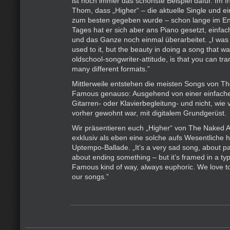
ist noch immer das schönste Beispiel dafür. Im I
Thom, dass „Higher“ – die aktuelle Single und e
zum besten gegeben wurde – schon lange im En
Tages hat er sich aber ans Piano gesetzt, einfa
und das Ganze noch einmal überarbeitet. „I was a
used to it, but the beauty in doing a song that wa
oldschool-songwriter-attitude, is that you can tra
many different formats.”
Mittlerweile entstehen die meisten Songs von T
Famous genauso: Ausgehend von einer einfache
Gitarren- oder Klavierbegleitung- und nicht, wie
vorher gewohnt war, mit digitalem Grundgerüst.
Wir präsentieren euch „Higher“ von The Naked
exklusiv als eben eine solche aufs Wesentliche
Uptempo-Ballade. „It’s a very sad song, about p
about ending something – but it’s framed in a t
Famous kind of way, always euphoric. We love to
our songs.”