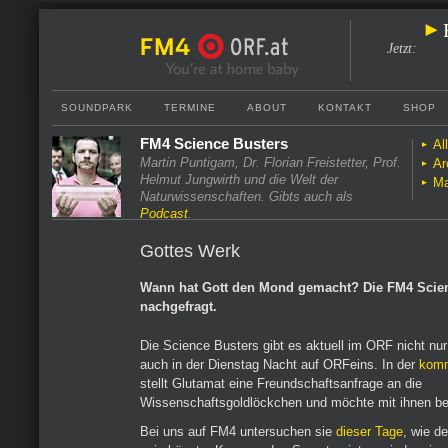
Jetzt
:
SOUNDPARK
TERMINE
ABOUT
KONTAKT
SHOP
FM4 Science Busters
Al
Martin Puntigam, Dr. Florian Freistetter, Prof.
Ar
Helmut Jungwirth und die Welt der
Ma
Naturwissenschaften. Gibts auch als
Podcast
.
Gottes Werk
Wann hat Gott den Mond gemacht? Die FM4 Scie
nachgefragt.
Die Science Busters gibt es aktuell im ORF nicht nu
auch in der Dienstag Nacht auf ORFeins. In der
kom
stellt Glutamat eine Freundschaftsanfrage an die
Wissenschaftsgoldlöckchen und möchte mit ihnen bef
Bei uns auf FM4 untersuchen sie
dieser Tage
, wie d