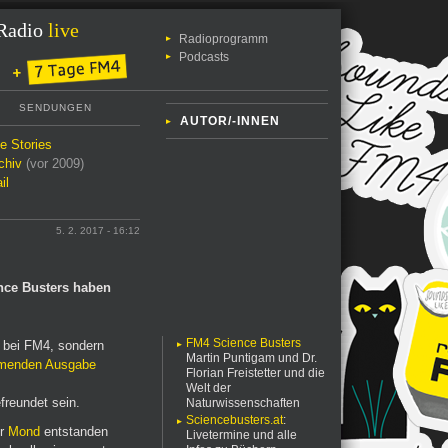
Radio
live
Radioprogramm
Podcasts
SENDUNGEN
AUTOR/-INNEN
le Stories
chiv
(vor 2009)
il
5. 2. 2017 - 16:12
nce Busters haben
FM4 Science Busters
r bei FM4, sondern
Martin Puntigam und Dr.
menden Ausgabe
Florian Freistetter und die
Welt der
reundet sein.
Naturwissenschaften
Sciencebusters.at
:
er
Mond
entstanden
Livetermine und alle