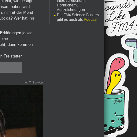
l voll, wie gesagt
Infos zu Büchern,
Hörbüchern,
insam haben wird.
Auszeichnungen
en, nimmt der Mond
Die FM4 Science Busters
upt da? Wer hat ihn
gibt es auch als
Podcast
Erklärungen ja wie
 eine
 geht, dann kommen
 Freistetter.
A. T. Service