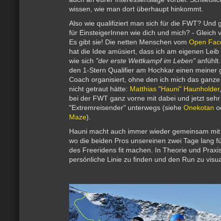
wissen, wie man dort überhaupt hinkommt.
Also wie qualifiziert man sich für die FWT? Und
für EinsteigerInnen wie dich und mich? - Glei
Es gibt sie! Die netten Menschen vom
Open Face
hat die Idee amüsiert, dass ich am eigenen Leib
wie sich
"der erste Wettkampf im Leben"
anfühlt.
den 1-Stern Qualifier am Hochkar einen meiner 
Coach organisiert, ohne den ich mich das ganze
nicht getraut hätte:
Matthias "Hauni" Haunholder
bei der FWT ganz vorne mit dabei und jetzt sehr 
"Extremreisender" unterwegs (siehe
Onekotan
o
Maze
).
Hauni macht auch immer wieder gemeinsam mit 
wo die beiden Pros unsereinen zwei Tage lang f
des Freeridens fit machen. In Theorie und Praxis 
persönliche Linie zu finden und den Run zu visua