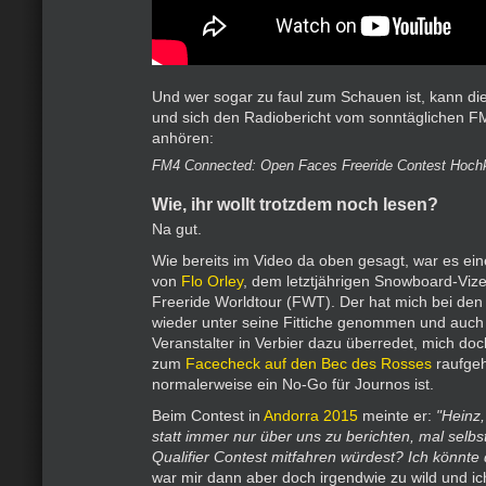
Und wer sogar zu faul zum Schauen ist, kann di
und sich den Radiobericht vom sonntäglichen 
anhören:
FM4 Connected: Open Faces Freeride Contest Hoch
Wie, ihr wollt trotzdem noch lesen?
Na gut.
Wie bereits im Video da oben gesagt, war es ei
von
Flo Orley
, dem letztjährigen Snowboard-Vize
Freeride Worldtour (FWT). Der hat mich bei den
wieder unter seine Fittiche genommen und auch 
Veranstalter in Verbier dazu überredet, mich do
zum
Facecheck auf den Bec des Rosses
raufgeh
normalerweise ein No-Go für Journos ist.
Beim Contest in
Andorra 2015
meinte er:
"Heinz,
statt immer nur über uns zu berichten, mal selbs
Qualifier Contest mitfahren würdest? Ich könnte
war mir dann aber doch irgendwie zu wild und ic