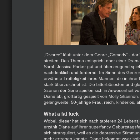
„Divorce“ läuft unter dem Genre „Comedy“ - darü
streiten. Das Thema entspricht eher einer Dram
Sarah Jessica Parker gut und überzeugend spielt,
nachdenklich und fordernd. Im Sinne des Genres
erwähnte Trotteligkeit ihres Mannes, die in ihrer 
stark überzeichnet ist. Die bitterbösesten und gl
Szenen der Serie spielen sich in Anwesenheit v
Diane ab, großartig gespielt von Molly Shannon. 
gelangweilte, 50-jährige Frau, reich, kinderlos, 
What a fat fuck
Wobei, dieser hat sich nach tapferen 24 Lebens
erzählt Diane auf ihrer superfancy Geburtstagsfe
sich stranguliert, weil es die depressive Stimmu
mehr ertragen konnte. Diane bekommt zwar sofo