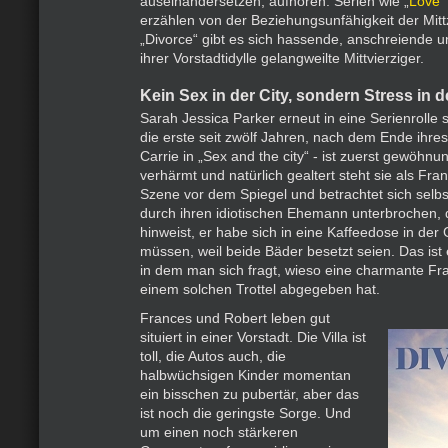
auseinandersetzen, aufhören. Serien wie „
Love
“
erzählen von der Beziehungsunfähigkeit der Mitt
„Divorce“ gibt es sich hassende, anschreiende un
ihrer Vorstadtidylle gelangweilte Mittvierziger.
Kein Sex in der City, sondern Stress in d
Sarah Jessica Parker erneut in eine Serienrolle 
die erste seit zwölf Jahren, nach dem Ende ihres
Carrie in „Sex and the city“ - ist zuerst gewöhnun
verhärmt und natürlich gealtert steht sie als Fra
Szene vor dem Spiegel und betrachtet sich selbs
durch ihren idiotischen Ehemann unterbrochen, d
hinweist, er habe sich in eine Kaffeedose in der
müssen, weil beide Bäder besetzt seien. Das ist
in dem man sich fragt, wieso eine charmante Fra
einem solchen Trottel abgegeben hat.
Frances und Robert leben gut
situiert in einer Vorstadt. Die Villa ist
toll, die Autos auch, die
halbwüchsigen Kinder momentan
ein bisschen zu pubertär, aber das
ist noch die geringste Sorge. Und
um einen noch stärkeren