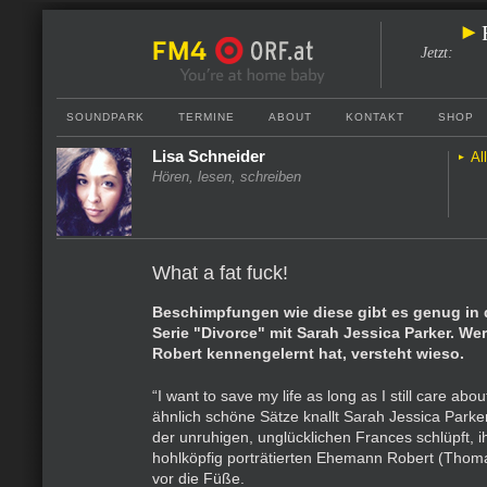
Jetzt
:
SOUNDPARK
TERMINE
ABOUT
KONTAKT
SHOP
Lisa Schneider
Al
Hören, lesen, schreiben
What a fat fuck!
Beschimpfungen wie diese gibt es genug in
Serie "Divorce" mit Sarah Jessica Parker. W
Robert kennengelernt hat, versteht wieso.
“I want to save my life as long as I still care abou
ähnlich schöne Sätze knallt Sarah Jessica Parker,
der unruhigen, unglücklichen Frances schlüpft, 
hohlköpfig porträtierten Ehemann Robert (Tho
vor die Füße.