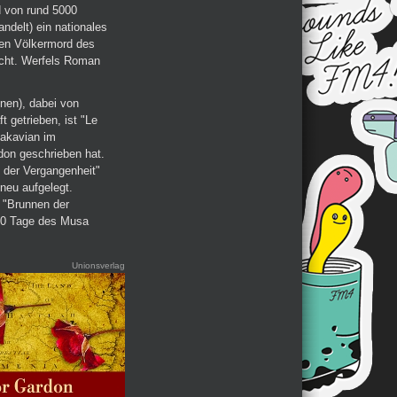
 von rund 5000
ndelt) ein nationales
ßen Völkermord des
acht. Werfels Roman
nen), dabei von
 getrieben, ist "Le
Gakavian im
don geschrieben hat.
 der Vergangenheit"
neu aufgelegt.
b "Brunnen der
 40 Tage des Musa
Unionsverlag