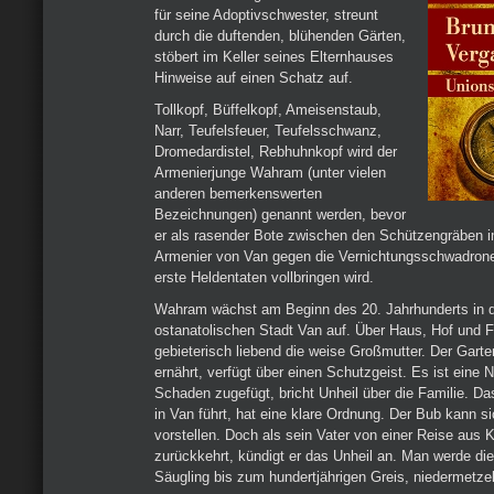
für seine Adoptivschwester, streunt
durch die duftenden, blühenden Gärten,
stöbert im Keller seines Elternhauses
Hinweise auf einen Schatz auf.
Tollkopf, Büffelkopf, Ameisenstaub,
Narr, Teufelsfeuer, Teufelsschwanz,
Dromedardistel, Rebhuhnkopf wird der
Armenierjunge Wahram (unter vielen
anderen bemerkenswerten
Bezeichnungen) genannt werden, bevor
er als rasender Bote zwischen den Schützengräben i
Armenier von Van gegen die Vernichtungsschwadrone
erste Heldentaten vollbringen wird.
Wahram wächst am Beginn des 20. Jahrhunderts in 
ostanatolischen Stadt Van auf. Über Haus, Hof und F
gebieterisch liebend die weise Großmutter. Der Garten
ernährt, verfügt über einen Schutzgeist. Es ist eine Na
Schaden zugefügt, bricht Unheil über die Familie. 
in Van führt, hat eine klare Ordnung. Der Bub kann s
vorstellen. Doch als sein Vater von einer Reise aus 
zurückkehrt, kündigt er das Unheil an. Man werde di
Säugling bis zum hundertjährigen Greis, niedermetzel