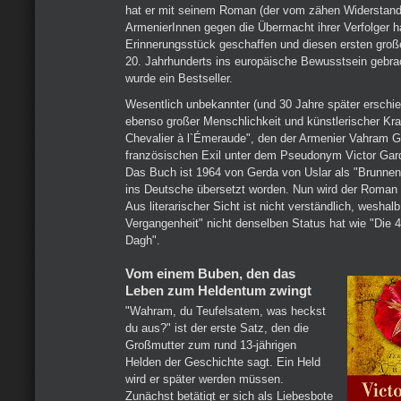
hat er mit seinem Roman (der vom zähen Widerstand
ArmenierInnen gegen die Übermacht ihrer Verfolger ha
Erinnerungsstück geschaffen und diesen ersten gro
20. Jahrhunderts ins europäische Bewusstsein gebr
wurde ein Bestseller.
Wesentlich unbekannter (und 30 Jahre später erschie
ebenso großer Menschlichkeit und künstlerischer Kraft
Chevalier à l`Émeraude", den der Armenier Vahram 
französischen Exil unter dem Pseudonym Victor Gar
Das Buch ist 1964 von Gerda von Uslar als "Brunnen
ins Deutsche übersetzt worden. Nun wird der Roman 
Aus literarischer Sicht ist nicht verständlich, weshal
Vergangenheit" nicht denselben Status hat wie "Die
Dagh".
Vom einem Buben, den das
Leben zum Heldentum zwingt
"Wahram, du Teufelsatem, was heckst
du aus?" ist der erste Satz, den die
Großmutter zum rund 13-jährigen
Helden der Geschichte sagt. Ein Held
wird er später werden müssen.
Zunächst betätigt er sich als Liebesbote