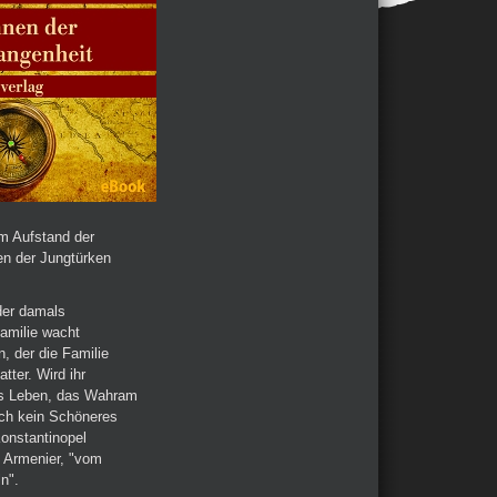
m Aufstand der
n der Jungtürken
der damals
amilie wacht
, der die Familie
tter. Wird ihr
Das Leben, das Wahram
ich kein Schöneres
Konstantinopel
e Armenier, "vom
n".