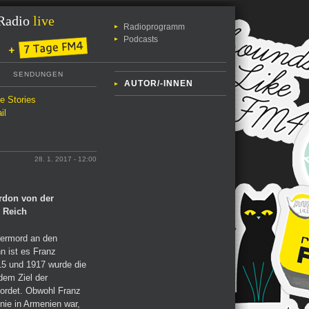
Radio
live
Radioprogramm
Podcasts
SENDUNGEN
AUTOR/-INNEN
le Stories
il
28. 1. 2017 - 12:00
ardon von der
 Reich
lkermord an den
n ist es Franz
5 und 1917 wurde die
em Ziel der
mordet. Obwohl Franz
nie in Armenien war,