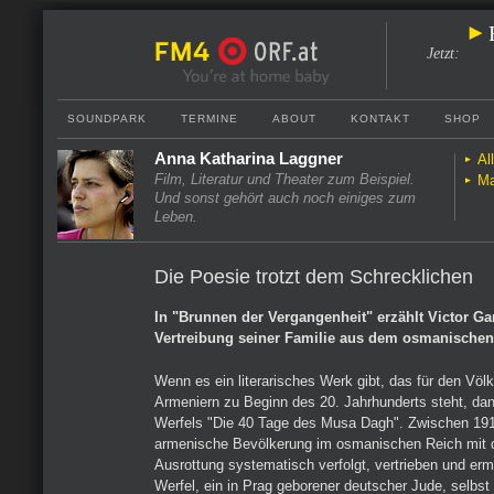
Jetzt
:
SOUNDPARK
TERMINE
ABOUT
KONTAKT
SHOP
Anna Katharina Laggner
Al
Film, Literatur und Theater zum Beispiel.
Ma
Und sonst gehört auch noch einiges zum
Leben.
Die Poesie trotzt dem Schrecklichen
In "Brunnen der Vergangenheit" erzählt Victor G
Vertreibung seiner Familie aus dem osmanischen
Wenn es ein literarisches Werk gibt, das für den Vö
Armeniern zu Beginn des 20. Jahrhunderts steht, dan
Werfels "Die 40 Tage des Musa Dagh". Zwischen 191
armenische Bevölkerung im osmanischen Reich mit d
Ausrottung systematisch verfolgt, vertrieben und er
Werfel, ein in Prag geborener deutscher Jude, selbst 