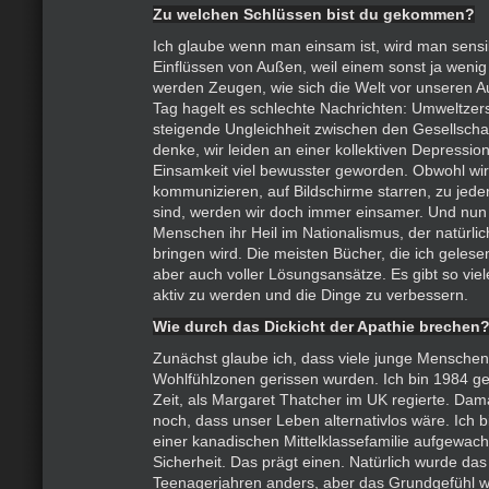
Zu welchen Schlüssen bist du gekommen?
Ich glaube wenn man einsam ist, wird man sens
Einflüssen von Außen, weil einem sonst ja wenig b
werden Zeugen, wie sich die Welt vor unseren A
Tag hagelt es schlechte Nachrichten: Umweltzers
steigende Ungleichheit zwischen den Gesellschaf
denke, wir leiden an einer kollektiven Depression.
Einsamkeit viel bewusster geworden. Obwohl wir
kommunizieren, auf Bildschirme starren, zu jeder
sind, werden wir doch immer einsamer. Und nun
Menschen ihr Heil im Nationalismus, der natürli
bringen wird. Die meisten Bücher, die ich geles
aber auch voller Lösungsansätze. Es gibt so viel
aktiv zu werden und die Dinge zu verbessern.
Wie durch das Dickicht der Apathie brechen
Zunächst glaube ich, dass viele junge Menschen
Wohlfühlzonen gerissen wurden. Ich bin 1984 ge
Zeit, als Margaret Thatcher im UK regierte. Da
noch, dass unser Leben alternativlos wäre. Ich bin
einer kanadischen Mittelklassefamilie aufgewach
Sicherheit. Das prägt einen. Natürlich wurde das
Teenagerjahren anders, aber das Grundgefühl wa