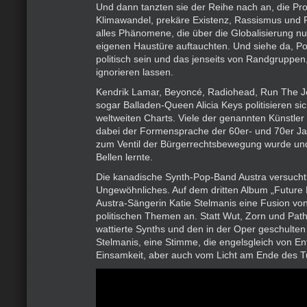
Und dann tanzten sie der Reihe nach an, die Pr
Klimawandel, prekäre Existenz, Rassismus und 
alles Phänomene, die über die Globalisierung n
eigenen Haustüre auftauchten. Und siehe da, Po
politisch sein und das jenseits von Randgruppen, 
ignorieren lassen.
Kendrik Lamar, Beyoncé, Radiohead, Run The J
sogar Balladen-Queen Alicia Keys politisieren si
weltweiten Charts. Viele der genannten Künstler
dabei der Formensprache der 60er- und 70er Jah
zum Ventil der Bürgerrechtsbewegung wurde un
Bellen lernte.
Die kanadische Synth-Pop-Band Austra versucht
Ungewöhnliches. Auf dem dritten Album „Future Po
Austra-Sängerin Katie Stelmanis eine Fusion v
politischen Themen an. Statt Wut, Zorn und Path
wattierte Synths und den in der Oper geschulte
Stelmanis, eine Stimme, die engelsgleich von E
Einsamkeit, aber auch vom Licht am Ende des Tu