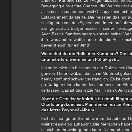
anderes. Für einen kurzen Augenblick schien es, 
Bewegung eine echte Chance, die Welt zu veränd
alles in sich zusammen, weil Occupy keine echte
Establishment darstellte. Die mussten das nur a
schlägt nun vor, das System von Innen aufzubre
sich gerade als Bürgermeister in seiner Heimat
Auch Bernie Sanders sagte während seiner Wa
ihr etwas ändern wollt, dann redet die Politik nic
bewerbt euch für ein Amt!“
Wo siehst du die Rolle des Künstlers? Die ist
unumstritten, wenn es um Politik geht.
Ich sehe mich ein bisschen in der Rolle einer Üb
ganzen Theoriewälzer, die ich in Montreal gelese
heavy stuff und schwer verständlich. Es ist doch
großartigen Ideen kaum die akademischen Elfe
verlassen. Das ist das letzte Mal in den 60er-Jah
Aber die Gesellschaftskritik ist doch längst 
Charts angekommen. Man denke nur an Kend
das letzte Beyoncé-Album.
Es hat einen guten Grund, warum derzeit das Th
Mainstream-Pop auftaucht. Die Menschen haben r
so nicht mehr weitergehen kann. Niemand kann 