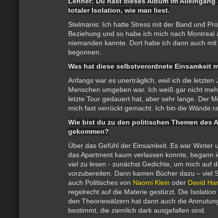
Lehner: Du hast dieses Album im Alleingan
totaler Isolation, wie man liest.
Stelmanis: Ich hatte Stress mit der Band und Pr
Beziehung und so habe ich mich nach Montreal a
niemanden kannte. Dort habe ich dann auch mi
begonnen.
Was hat diese selbstverordnete Einsamkeit m
Anfangs war es unerträglich, weil ich die letzten
Menschen umgeben war. Ich weiß gar nicht mehr
letzte Tour gedauert hat, aber sehr lange. Der
mich fast verrückt gemacht. Ich bin die Wände ra
Wie bist du zu den politischen Themen des 
gekommen?
Über das Gefühl der Einsamkeit. Es war Winter un
das Apartment kaum verlassen konnte, begann 
viel zu lesen - zunächst Gedichte, um mich auf 
vorzubereiten. Dann kamen Bücher dazu – viel S
auch Politisches von
Naomi Klein
oder
David Ha
regelrecht auf die Materie gestürzt. Die Isolation
den Theoriewälzern hat dann auch die Anmutun
bestimmt, die ziemlich dark ausgefallen sind.