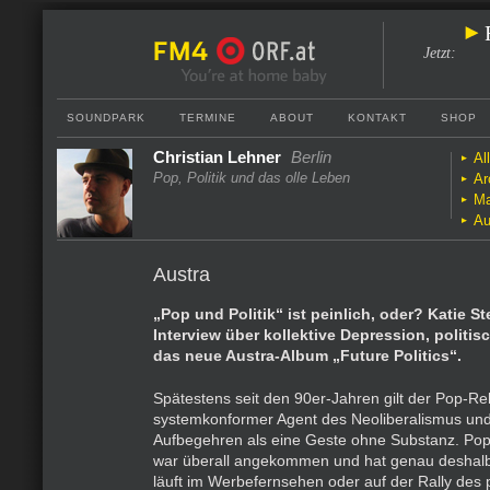
Jetzt
:
SOUNDPARK
TERMINE
ABOUT
KONTAKT
SHOP
Christian Lehner
Berlin
Al
Pop, Politik und das olle Leben
Ar
Ma
Au
Austra
„Pop und Politik“ ist peinlich, oder? Katie S
Interview über kollektive Depression, politi
das neue Austra-Album „Future Politics“.
Spätestens seit den 90er-Jahren gilt der Pop-Reb
systemkonformer Agent des Neoliberalismus und 
Aufbegehren als eine Geste ohne Substanz. Po
war überall angekommen und hat genau deshalb 
läuft im Werbefernsehen oder auf der Rally des 