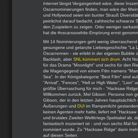
Internet
längst Vergangenheit wäre, diese Insze
Oscarnominierungen finden, man wäre der Mein
und Hollywood seien ein bunter Strauß Diversitä
peinlichst darauf bedacht, zahlreiche schwarze 
den Zuspielern zu zeigen. Oder weniger sarkast
hat die #oscarssowhite-Empörung ernst genom
Mit 14 Nominierungen geht wenig überraschend
gesungene und getanzte Liebesgeschichte "La L
Oscarrennen - sie erlebt in der eigenen Bubble 
Backlash, aber
SNL kümmert sich drum
. Acht N
für das Drama "Moonlight" und sechs für den Ri
die Magengegend von einem Film namens "Manc
Sea". In der Königskategorie "Best Film" sind a
"Arrival", "Fences", "Hell or High Water", "Lion" 
größte Überraschung für mich - "Hacksaw Ridge"
Willkommen zurück, Mel Gibson. Persona non gr
Gibson, der in den letzten Jahren hauptsächlich 
Äußerungen und
DUI
im Rampenlicht gestanden 
keinen Agenten mehr hatte, liefert mit "Hacksaw 
und brutales Zweiter-Weltkriegs-Spektakel ab, da
fantastisch inszeniert ist - und nun sechs Mal fü
nominiert wurde. Zu "Hacksaw Ridge" dann me
auf diesen Seiten.