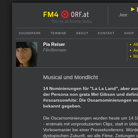
Jetzt
:
SOUNDPARK
TERMINE
ABOUT
KONTAKT
SHOP
Pia Reiser
Al
Filmflimmern
Ar
Ma
Musical und Mondlicht
14 Nominierungen für "La La Land", aber au
der Persona non grata Mel Gibson und defini
#oscarssowhite: Die Oscarnominierungen w
bekannt gegeben.
Die Oscarnominierungen wurden heute um 14:1
- erstmals mit vorproduzierten Clips, statt in übl
Vorlesemanier bei einer Pressekonferenz. Würde
dystopischen Zukunft, wo alle Filme, Zeitungen