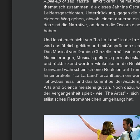
A pile-up of sad"
fasste Filmkritikerin Thelma Ad
thematisch zusammen, die dieses Jahr ins Osc
Leidensgeschichten, Unterdrückung, gegen die
eigenen Weg gehen, obwohl einem dauernd ein Be
das sind die Narrative, an denen die Oscars ein
haben.
Und lasst euch nicht von "La La Land" in die Irre
wird ausführlich gelitten und mit Ansprüchen sic
Das Musical von Damien Chazelle erhält wie erw
Nominierungen; Musicals gelten ja gern als esk
und rückblickend werden Filmkritiker in die Realit
Leinwand wahrscheinlich eine Reaktion auf Trum
hineinorakeln. "La La Land" erzählt auch ein we
"Showbusiness" und das kommt bei der Academy 
Arts and Science meistens gut an. Noch dazu, we
der Vergangenheit spielt - wie "The Artist" -, sic
stilistisches Retromäntelchen umgehängt hat.