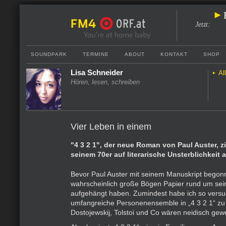
Jetzt
:
SOUNDPARK
TERMINE
ABOUT
KONTAKT
SHOP
Lisa Schneider
Al
Hören, lesen, schreiben
Vier Leben in einem
"4 3 2 1", der neue Roman von Paul Auster, zie
seinem 70er auf literarische Unsterblichkeit a
Bevor Paul Auster mit seinem Manuskript begonne
wahrscheinlich große Bögen Papier rund um sein
aufgehängt haben. Zumindest habe ich so versu
umfangreiche Personenensemble in „4 3 2 1“ zu 
Dostojewskij, Tolstoi und Co wären neidisch gew