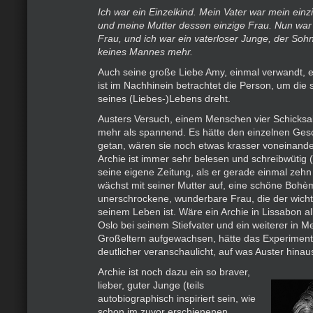
Ich war ein Einzelkind. Mein Vater war mein ein
und meine Mutter dessen einzige Frau. Nun war
Frau, und ich war ein vaterloser Junge, der Sohn
keines Mannes mehr.
Auch seine große Liebe Amy, einmal verwandt, e
ist im Nachhinein betrachtet die Person, um die s
seines (Liebes-)Lebens dreht.
Austers Versuch, einem Menschen vier Schicksal
mehr als spannend. Es hätte den einzelnen Gesc
getan, wären sie noch etwas krasser voneinande
Archie ist immer sehr belesen und schreibwütig 
seine eigene Zeitung, als er gerade einmal zehn J
wächst mit seiner Mutter auf, eine schöne Bohè
unerschrockene, wunderbare Frau, die der wicht
seinem Leben ist. Wäre ein Archie in Lissabon all
Oslo bei seinem Stiefvater und ein weiterer in M
Großeltern aufgewachsen, hätte das Experiment 
deutlicher veranschaulicht, auf was Auster hinaus
Archie ist noch dazu ein so braver,
lieber, guter Junge (teils
autobiographisch inspiriert sein, wie
schon im zuvor erschienenen