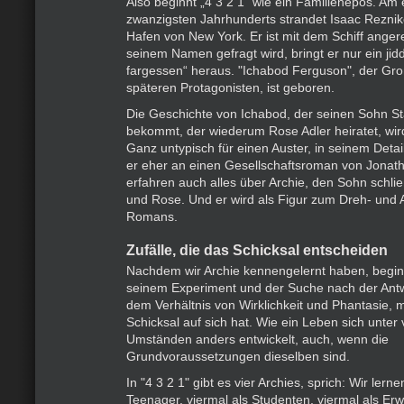
Also beginnt „4 3 2 1“ wie ein Familienepos. Am
zwanzigsten Jahrhunderts strandet Isaac Reznik
Hafen von New York. Er ist mit dem Schiff angere
seinem Namen gefragt wird, bringt er nur ein jid
fargessen“ heraus. "Ichabod Ferguson", der Gr
späteren Protagonisten, ist geboren.
Die Geschichte von Ichabod, der seinen Sohn S
bekommt, der wiederum Rose Adler heiratet, wird
Ganz untypisch für einen Auster, in seinem Detai
er eher an einen Gesellschaftsroman von Jonat
erfahren auch alles über Archie, den Sohn schlie
und Rose. Und er wird als Figur zum Dreh- und 
Romans.
Zufälle, die das Schicksal entscheiden
Nachdem wir Archie kennengelernt haben, beginn
seinem Experiment und der Suche nach der Antw
dem Verhältnis von Wirklichkeit und Phantasie, m
Schicksal auf sich hat. Wie ein Leben sich unte
Umständen anders entwickelt, auch, wenn die
Grundvoraussetzungen dieselben sind.
In "4 3 2 1" gibt es vier Archies, sprich: Wir lern
Teenager, viermal als Studenten, viermal als E