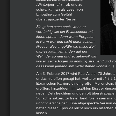
„Winterjournal“) – ab und zu
schwankt man als Leser von
Empathie zum Gefühl
überstrapazierter Nerven.
Sie gaben stets nach, wenn er
vernünftig wie ein Erwachsener mit
ihnen sprach, denn wenn Ferguson
in Form war und nicht unter seinem
Niveau, also ungefähr die halbe Zeit,
gab es kaum jemanden auf der
Welt, der so nett und so liebevoll war
wie er, seine Augen so anmutig strahlend und vo
dass kaum jemand ihm widerstehen konnte (...)
Am 3. Februar 2017 wird Paul Auster 70 Jahre a
er das nie offen gesagt hat, wollte er mit „4 3 2 
literarischen Karriere einen großen Meilenstein, 
größten, hinzufügen. Im Erzählen lässt er diesem
neuen Detailreichtum und den oft überstrapazier
Schachtelsätzen, zu freie Hand. Sie lassen ma
unnötig erscheinen. Eine abgespeckte Version d
hätten diesen Epos vielleicht noch ein bisschen 
lassen.