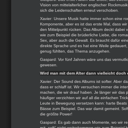
Vision von mittelalterlicher englischer Rockmusi
sich die Leidenschaften erneut verschoben.
Xavier: Unsere Musik hatte immer schon eine r
Komponente, aber es ist das erste Mal, dass wir 
den Mittelpunkt rücken. Das Album deckt dabei v
wie zum Beispiel die brüderliche Liebe, die roma
Sex, aber auch die Gewalt. Es braucht dafür ein
direkte Sprache und es hat eine Weile gedauert, 
genug fühlten, das Thema anzugehen.
Gaspard: Vor fünf Jahren wäre uns das vermutlic
gewesen.
Wird man mit dem Alter dann vielleicht doch
Xavier: Der Sound des Albums ist softer. Aber da
dass er schlaff ist. Wir versuchen immer die inte
machen, die wir drauf haben. Je länger wir das 
häufiger verzichten wir auf all die einfachen Tri
Leute in Bewegung versetzen kann: harte Beats 
Bässe zum Beispiel. Das war damit gemeint. Soft
die größte Power!
Gaspard: Es gab dann auch Momente, wo wir real
mit „soft“ nicht weiterkommen wie zum Beispiel 