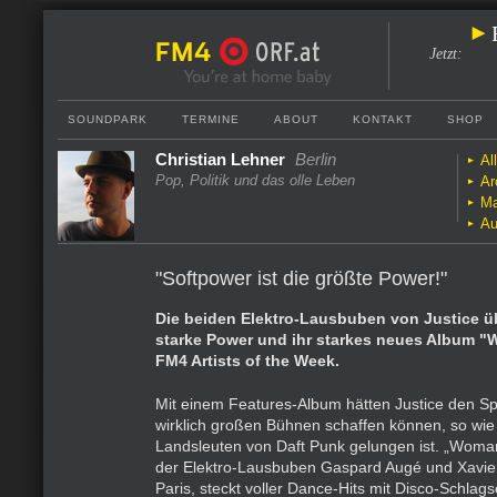
Jetzt
:
SOUNDPARK
TERMINE
ABOUT
KONTAKT
SHOP
Christian Lehner
Berlin
Al
Pop, Politik und das olle Leben
Ar
Ma
Au
"Softpower ist die größte Power!"
Die beiden Elektro-Lausbuben von Justice üb
starke Power und ihr starkes neues Album 
FM4 Artists of the Week.
Mit einem Features-Album hätten Justice den Sp
wirklich großen Bühnen schaffen können, so wie
Landsleuten von Daft Punk gelungen ist. „Woman“
der Elektro-Lausbuben Gaspard Augé und Xavie
Paris, steckt voller Dance-Hits mit Disco-Schlagse