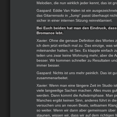
Melodien, die nun wirklich jeder kennt, das ist g
Gaspard: Eddie Van Halen ist ein ausgezeichnete
das Gitarrensolo in „Jump“ passt überhaupt nicht
sicher in einer internen Sitzung reinreklamiert.
Bei Euch beiden hat man den Eindruck, dass i
Bromance lebt.
Xavier: Ohne die genaue Definition des Wortes
ich dem jetzt einfach mal zu. Das einzige, was w
miteinander hatten, ist Sex. Es klappte einfach 
teilen uns zwar keine Wohnung mehr, aber die Ar
besser. Wir kommen schneller zu Resultaten un
immer besser.
Gaspard: Nichts ist uns mehr peinlich. Das ist g
zusammenarbeitet.
Xavier: Wenn man eine längere Zeit im Studio i
viele langweilige Sachen machen. Alles muss gut
werden. Dann kommt die Aufwärmphase. Man prob
Manches ergibt keinen Sinn, anderes führt in di
versuchen uns an neuen Beats, seltsamen Klan
so weiter. Wenn wir dann aber gemeinsam über 
staunen, wissen wir, dass wir auf dem richtigen 