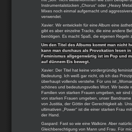
Instrumentalstücken „Chorus“ oder „Heavy Metal
Mixes noch einmal aufgemacht und aggressiver
verwendet.
Xavier: Wir entwickeln für eine Album eine ästhe
gibt es aber einzelne Tracks, die eine andere B
benötigen. Es macht Spaß, die eigenen Regeln 
Um den Titel des Albums kommt man nicht 
kann man durchaus als Provokation lesen in e
Feminismus allgegenwärtig ist im Pop und m
auf dünnem Eis bewegt.
Xavier: Der Titel hat keine vordergründig feminis
Bedeutung. Ich weiß gar nicht, ob ich das Prinz
überhaupt vollends verstehe. Für uns ist „Woman
schönes und bedeutungsvolles Wort. Wir beide 
Familien von starken Frauen umgeben, wir sind 
von starken Frauen umgeben, unser Bandname „Ju
von Justitia, der Göttin der Gerechtigkeit ab. Un
ultimativen „Power“ ist die einer starken Frau mi
der Hand.
Gaspard: Fast so wie eine Walküre. Aber natürlich
Gleichberechtigung von Mann und Frau. Für mich