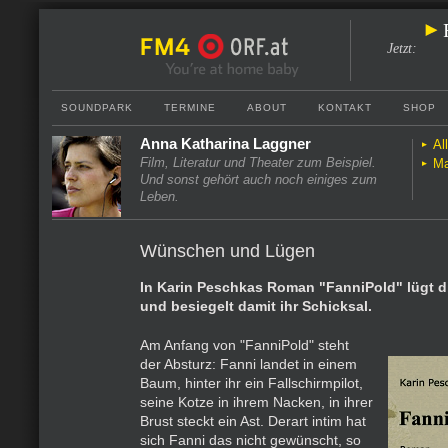
Jetzt
:
SOUNDPARK
TERMINE
ABOUT
KONTAKT
SHOP
Anna Katharina Laggner
Al
Film, Literatur und Theater zum Beispiel.
Ma
Und sonst gehört auch noch einiges zum
Leben.
Wünschen und Lügen
In Karin Peschkas Roman "FanniPold" lügt di
und besiegelt damit ihr Schicksal.
Am Anfang von "FanniPold" steht
der Absturz: Fanni landet in einem
Baum, hinter ihr ein Fallschirmpilot,
seine Kotze in ihrem Nacken, in ihrer
Brust steckt ein Ast. Derart intim hat
sich Fanni das nicht gewünscht, so