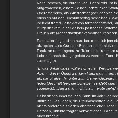
Karin Peschka, die Autorin von "FanniPold" ist in
aufgewachsen, einem kleinen, schmucken Städt
Oberösterreich, als Wirtstochter (wer das von s
muss es auf den Buchumschlag schreiben!). Was 
ihr nicht fremd - eine Art von fortgeschrittener, lä
Bürgerlichkeit, in der es kein politisches Statem
Frauen die Männerbastion Stammtisch kopieren
Fanni allerdings schert aus, benimmt sich jense
akzeptiert, also Gut oder Böse ist. In ihr aktiviert
Fleck, an dem ungenutzte Talente schlummern 
Leben danach drängt, gelebt zu werden. Fanni l
zuschlagen.
"
Etwas Unbändiges wollte sich einen Weg bahnen
Aber in dieser Ödnis war kein Platz dafür. Fann
ab, die Straßen hinunter zum Gemeindezentrum, 
jedes Geschäft leer, die Scheiben verklebt oder
zugedeckt. „Damit man nicht ins Innerste sieht,“
Es ist dieses Innerste, das Fanni im Jahr vor ihr
umtreibt. Das Leben, die Freundschaften, die Lie
nichts anderes als Serien oberflächlicher Handlu
Phrasen, unhinterfragter Konventionen. Fanni re
auch brachial.