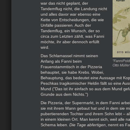
war das nicht geplant, der
Tandemflug nicht, die Landung nicht
und alles davor war ebenso eine
Kette von Entscheidungen, die wie
Unfälle passieren. Auch der
Tandemflug, ein Wunsch, der so
circa zum Letzten zählt, was Fanni
möchte, ihr aber dennoch erfüllt
wird.
Das Schlamassel nimmt seinen
Anfang als Fanni beim
"FanniPold
Otto Mülle
Frauenstammtisch in der Pizzeria
behauptet, sie habe Krebs. Wobei,
Behauptung, das bedeutet eine Aussage mit Kop
Peschkas tragikomischer Heldin fällt so eine A
Mund ("Das ist ihr einfach so aus dem Mund gef
Grunde aus dem Nichts.")
Die Pizzeria, der Supermarkt, in dem Fanni arbe
sie mit ihrem Mann gebaut hat und in dem sie mi
pubertierenden Tochter und ihrem Sohn lebt – all
in einem kleinen Ort. Man kennt sich, weil alle
Schema leben.
Die Tage abfertigen
, nennt es Fa