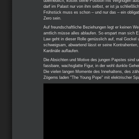
überheblich, kostet seine Position mit Vergnügen au
darf im Palast nur von ihm selbst, er ist ja schließli
Frühstück muss es schon – und nur das – ein obliga
Zero sein.
Auf freundschaftliche Beziehungen legt er keinen Wert
amtlich müsse alles ablaufen. So erspart man sich 
Law geht in dieser Rolle genüsslich auf, mal Gockel 
schweigsam, abwartend lässt er seine Kontrahenten,
Kardinäle auflaufen.
Die Absichten und Motive des jungen Papstes sind unk
fassbare, wachsglatte Figur, in der wohl dunkle Ge
Die vielen langen Momente des Innehaltens, des zä
Zögerns laden "The Young Pope" mit elektrischer Sp