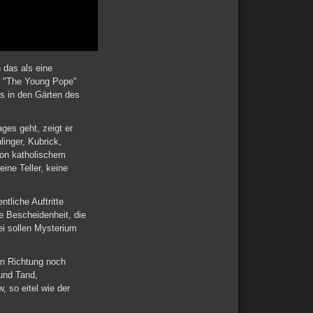
h das als eine
pt "The Young Pope"
us in den Gärten des
ges geht, zeigt er
linger, Kubrick,
von katholischem
eine Teller, keine
ntliche Auftritte
ie Bescheidenheit, die
ei sollen Mysterium
en Richtung noch
und Tand,
 so eitel wie der