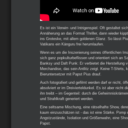
Es ist ein Verwirr- und Intrigenspiel. Oft gestaltet sic
Annäherung an das Format Thriller, dann wieder kip
ins Groteske, mit allem goldenen Glanz. So lässt Pi
Vatikans ein Känguru frei herumlaufen.
Wenn es um die Inszenierung seines öffentlichen Ima
sich ganz popkulturbeflissen und orientiert sich an Sa
Banksy und Daft Punk: Er verbietet die Herstellung 
Merchandise, das sein Antlitz zeigt. Keine T-Shirts, k
Bieruntersetzer mit Papst Pius drauf.
Auch fotografiert und gefilmt werden darf er nicht, öffe
absolviert er im Dreivierteldunkel. Es ist aber nicht d
ihn treibt – im Gegenteil: durch die Geheimniskrämer
und Strahlkraft generiert werden.
Eine seltsame Mischung, eine rätselhafte Show, der
kaum einzuschätzen ist - das ist eine Stärke. Pomp 
Angstzustände, Isolation und Größenwahn, eine Show,
Papst.