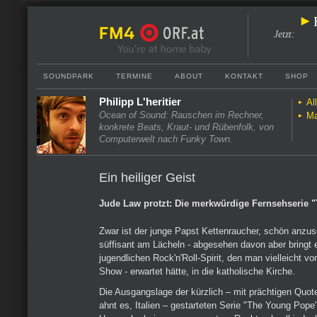
Jetzt
:
SOUNDPARK
TERMINE
ABOUT
KONTAKT
SHOP
Philipp L'heritier
Al
Ocean of Sound: Rauschen im Rechner,
Ma
konkrete Beats, Kraut- und Rübenfolk, von
Computerwelt nach Funky Town.
Ein heiliger Geist
Jude Law protzt: Die merkwürdige Fernsehserie 
Zwar ist der junge Papst Kettenraucher, schön anzu
süffisant am Lächeln - abgesehen davon aber bringt e
jugendlichen Rock'n'Roll-Spirit, den man vielleicht vo
Show - erwartet hätte, in die katholische Kirche.
Die Ausgangslage der kürzlich – mit prächtigen Quote
ahnt es, Italien – gestarteten Serie "The Young Pope