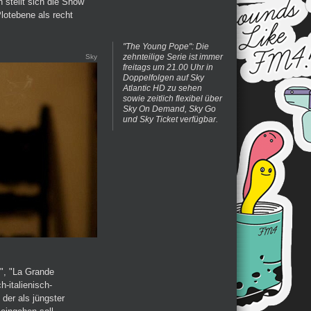
 stellt sich die Show
Plotebene als recht
"The Young Pope": Die
zehnteilige Serie ist immer
Sky
freitags um 21.00 Uhr in
Doppelfolgen auf Sky
Atlantic HD zu sehen
sowie zeitlich flexibel über
Sky On Demand, Sky Go
und Sky Ticket verfügbar.
", "La Grande
h-italienisch-
der als jüngster