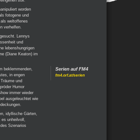
eingehen soll.
anipuliert worden
 als fotogene und
 als weltoffenes
n verhelfen.
sgesucht. Lennys
assenheit und
ine lebenshungrigen
nne (Diane Keaton) im
Serien auf FM4
nem beklemmenden,
tes, in engen
fm4.orf.at/serien
. Träume und
spröder Humor
 Show immer wieder
bel ausgeleuchtet wie
edeckungen.
n, idyllische Gärten,
es unheilvoll,
a des Szenarios