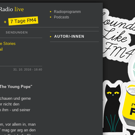
Radio
live
Radioprogramm
Podcasts
SENDUNGEN
AUTOR/-INNEN
le Stories
il
31. 10. 2016 - 16:40
"The Young Pope"
schauen und gerne
r nicht den
n ihm - und seiner
n, vor allem in, man
" mag gar arg an den