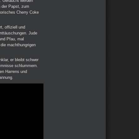
s. Geraucht werden
ch der Papst, zum
torisches Cherry Coke
, offiziell und
Enttäuschungen. Jude
und Pfau, mal
 die machthungrigen
lar, er bleibt schwer
heimnisse schlummern.
hen Harrens und
annung.