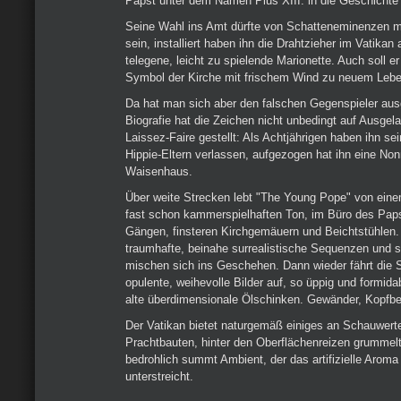
Papst unter dem Namen Pius XIII. in die Geschichte 
Seine Wahl ins Amt dürfte von Schatteneminenzen m
sein, installiert haben ihn die Drahtzieher im Vatikan
telegene, leicht zu spielende Marionette. Auch soll er
Symbol der Kirche mit frischem Wind zu neuem Lebe
Da hat man sich aber den falschen Gegenspieler au
Biografie hat die Zeichen nicht unbedingt auf Ausgel
Laissez-Faire gestellt: Als Achtjährigen haben ihn se
Hippie-Eltern verlassen, aufgezogen hat ihn eine No
Waisenhaus.
Über weite Strecken lebt "The Young Pope" von ei
fast schon kammerspielhaften Ton, im Büro des Paps
Gängen, finsteren Kirchgemäuern und Beichtstühlen
traumhafte, beinahe surrealistische Sequenzen und 
mischen sich ins Geschehen. Dann wieder fährt die
opulente, weihevolle Bilder auf, so üppig und formida
alte überdimensionale Ölschinken. Gewänder, Kopfb
Der Vatikan bietet naturgemäß einiges an Schauwerte
Prachtbauten, hinter den Oberflächenreizen grummelt 
bedrohlich summt Ambient, der das artifizielle Arom
unterstreicht.