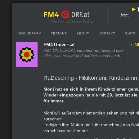
Jetzt
:
SOUNDPARK
TERMINE
ABOUT
KONTAKT
SHOP
FM4 Universal
Al
FM4 UNIVERSAL informiert umfassend über
alles, was es gibt und darüber hinaus auch.
RaDeschnig - Hikikomoni: Kinderzim
Moni hat es sich in ihrem Kinderzimmer gemü
Wieder eingezogen ist sie mit 28, jetzt ist sie 
für immer.
Moni will außerdem niemanden sehen und mit 
sprechen.
Lediglich ihre Mutter stellt ihr manchmal das Nöt
verschlossene Zimmer.